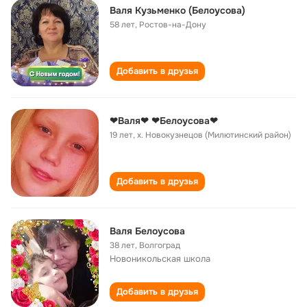
Валя Кузьменко (Белоусова)
58 лет
,
Ростов-на-Дону
Добавить в друзья
❤Валя❤ ❤Белоусова❤
19 лет
,
х. Новокузнецов (Милютинский район)
Добавить в друзья
Валя Белоусова
38 лет
,
Волгоград
Новоникольская школа
Добавить в друзья