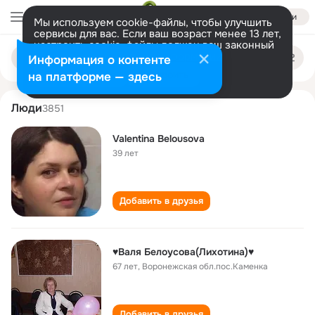
Войти
Мы используем cookie-файлы, чтобы улучшить
сервисы для вас. Если ваш возраст менее 13 лет,
настроить cookie-файлы должен ваш законный
valya belousova
Поиск
представитель.
Больше информации
Информация о контенте
по
людям
Разрешить все
Настроить
на платформе — здесь
Люди
3851
Valentina Belousova
39 лет
Добавить в друзья
♥Валя Белоусова(Лихотина)♥
67 лет
,
Воронежская обл.пос.Каменка
Добавить в друзья