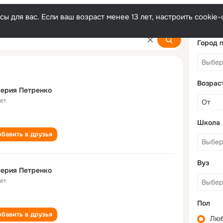
ы для вас. Если ваш возраст менее 13 лет, настроить cooki
o
Город 
Возрас
ерия Петренко
лет
Школа
бавить в друзья
Вуз
ерия Петренко
лет
Пол
бавить в друзья
Лю