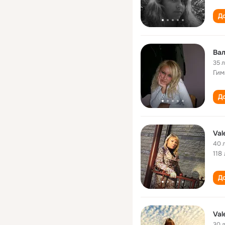
До
Вал
35 
Гим
До
Val
40 
118
До
Val
30 