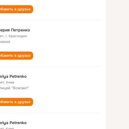
бавить в друзья
ерия Петренко
лет
,
г. Краснодон
назия
бавить в друзья
eriya Petrenko
лет
,
Киев
 лицей "Всесвит"
бавить в друзья
eriya Petrenko
лет
,
Киев