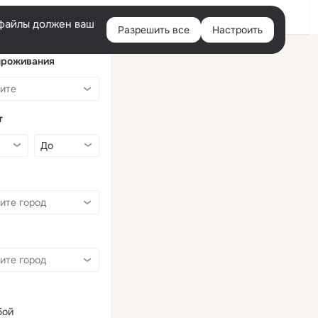
Войти
e-файлы должен ваш
Разрешить все
Настроить
Правая
колонка
проживания
т
бой