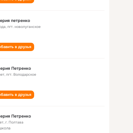
ерия петренко
года
,
пгт. новолуганское
бавить в друзья
ерия Петренко
лет
,
пгт. Володарское
бавить в друзья
ерия Петренко
ет
,
г. Полтава
школа