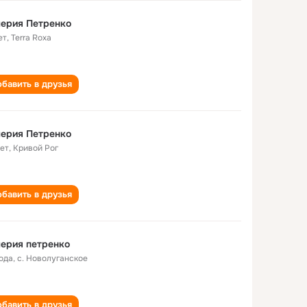
ерия Петренко
ет
,
Terra Roxa
бавить в друзья
ерия Петренко
лет
,
Кривой Рог
бавить в друзья
ерия петренко
года
,
с. Новолуганское
бавить в друзья