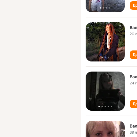
До
Вал
20 
До
Вал
24 
До
Вал
39 