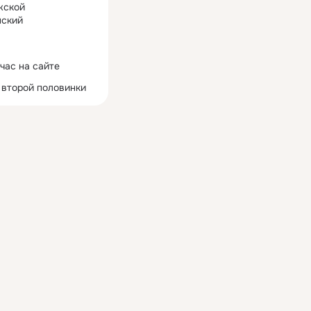
жской
ский
час на сайте
 второй половинки