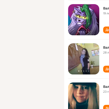
Вал
19 л
До
Вал
28 
До
Вал
23 
До