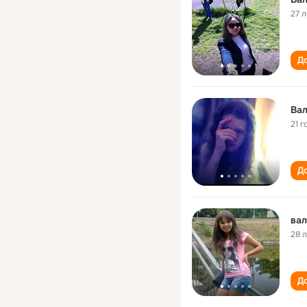
27 л
До
Вал
21 г
До
вал
28 
До