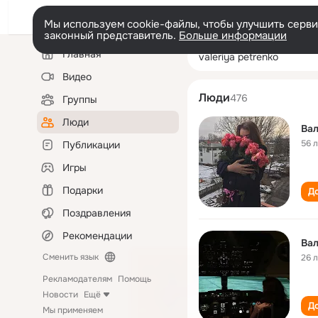
Мы используем cookie-файлы, чтобы улучшить сервис
законный представитель.
Больше информации
Левая
Поиск
Главная
valeriya petrenk
колонка
по
людям
Видео
Люди
476
Группы
Люди
Вал
56 
Публикации
Игры
Подарки
До
Поздравления
Рекомендации
Вал
Сменить язык
26 
Рекламодателям
Помощь
Новости
Ещё
До
Мы применяем