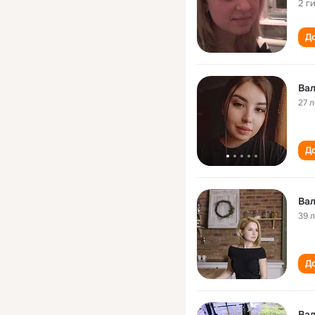
2 г
До
Вал
27 л
До
Вал
39 
До
Вал