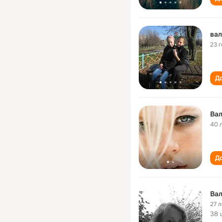
вал
23 
До
Вал
40 
До
Вал
27 л
38 