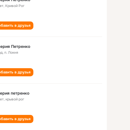
ет
,
Кривой Рог
бавить в друзья
ерия Петренко
од
,
п. Локня
бавить в друзья
ерия петренко
лет
,
крывой рог
бавить в друзья