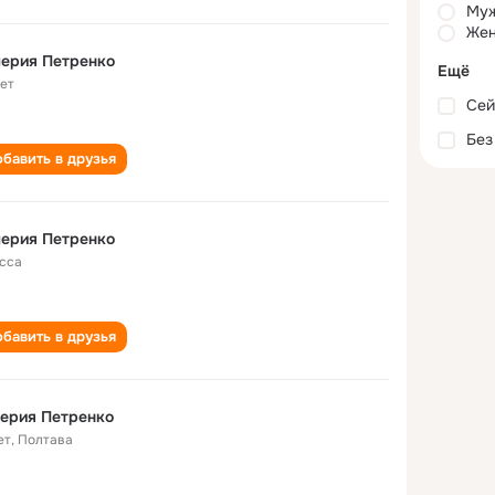
Му
Жен
ерия Петренко
Ещё
лет
Сей
Без
бавить в друзья
ерия Петренко
сса
бавить в друзья
ерия Петренко
ет
,
Полтава