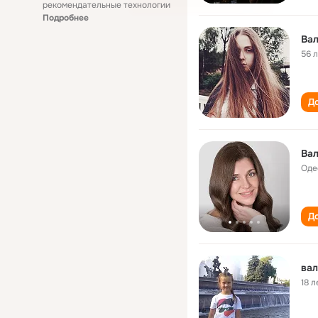
рекомендательные технологии
Подробнее
Вал
56 
До
Вал
Оде
До
вал
18 л