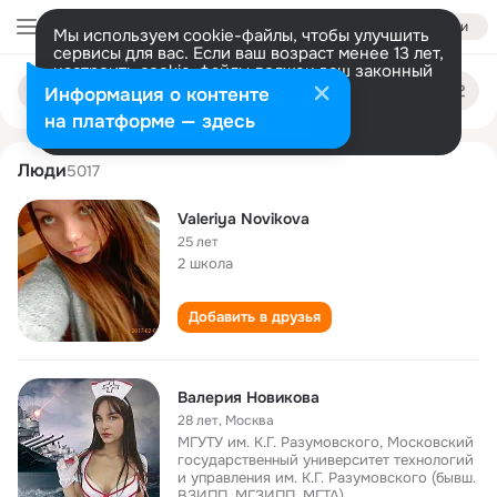
Войти
Мы используем cookie-файлы, чтобы улучшить
сервисы для вас. Если ваш возраст менее 13 лет,
настроить cookie-файлы должен ваш законный
valeriya novikova
Поиск
представитель.
Больше информации
Информация о контенте
по
людям
Разрешить все
Настроить
на платформе — здесь
Люди
5017
Valeriya Novikova
25 лет
2 школа
Добавить в друзья
Валерия Новикова
28 лет
,
Москва
МГУТУ им. К.Г. Разумовского, Московский
государственный университет технологий
и управления им. К.Г. Разумовского (бывш.
ВЗИПП, МГЗИПП, МГТА)