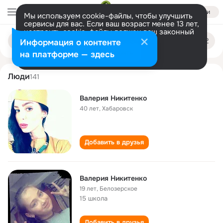
Войти
Мы используем cookie-файлы, чтобы улучшить
сервисы для вас. Если ваш возраст менее 13 лет,
настроить cookie-файлы должен ваш законный
valeriya nikitenko
Поиск
представитель.
Больше информации
Информация о контенте
по
людям
Разрешить все
Настроить
на платформе — здесь
Люди
141
Валерия Никитенко
40 лет
,
Хабаровск
Добавить в друзья
Валерия Никитенко
19 лет
,
Белозерское
15 школа
Добавить в друзья