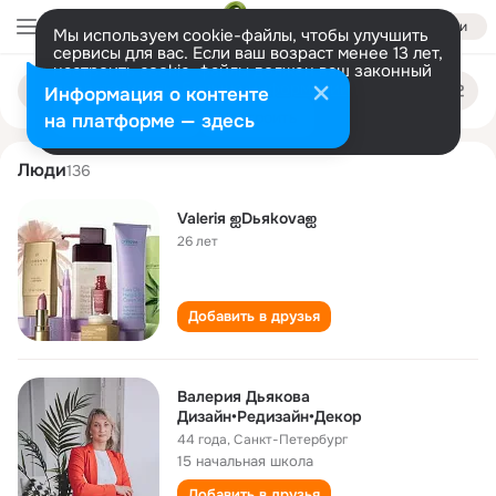
Войти
Мы используем cookie-файлы, чтобы улучшить
сервисы для вас. Если ваш возраст менее 13 лет,
настроить cookie-файлы должен ваш законный
valeriya dyakova
Поиск
представитель.
Больше информации
Информация о контенте
по
людям
Разрешить все
Настроить
на платформе — здесь
Люди
136
Valeriя ஐDьяkovаஐ
26 лет
Добавить в друзья
Валерия Дьякова
Дизайн•Редизайн•Декор
44 года
,
Санкт-Петербург
15 начальная школа
Добавить в друзья