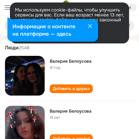
Войти
Мы используем cookie-файлы, чтобы улучшить
сервисы для вас. Если ваш возраст менее 13 лет,
настроить cookie-файлы должен ваш законный
valeriya belousova
Поиск
представитель.
Больше информации
Информация о контенте
по
людям
Разрешить все
Настроить
на платформе — здесь
Люди
2548
Валерия Белоусова
41 год
Добавить в друзья
Валерия Белоусова
19 лет
Добавить в друзья