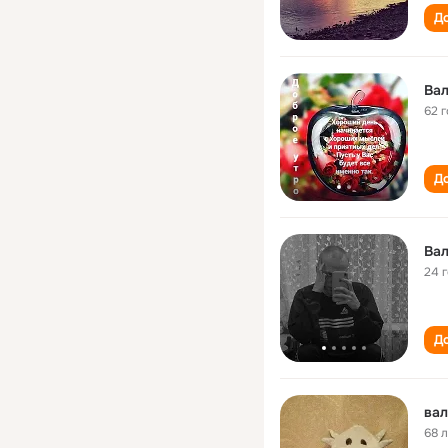
До
Ва
62 
До
Ва
24 
До
ва
68 