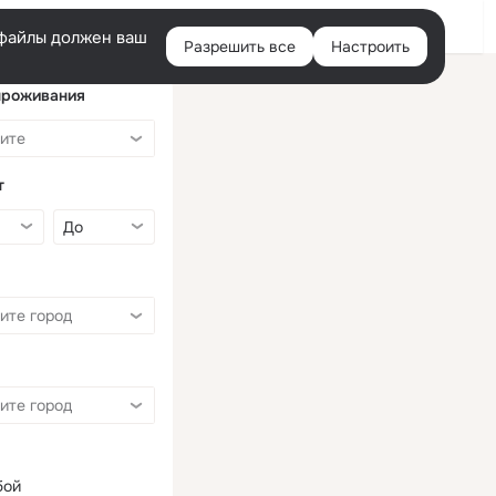
Войти
e-файлы должен ваш
Разрешить все
Настроить
Правая
колонка
проживания
т
бой