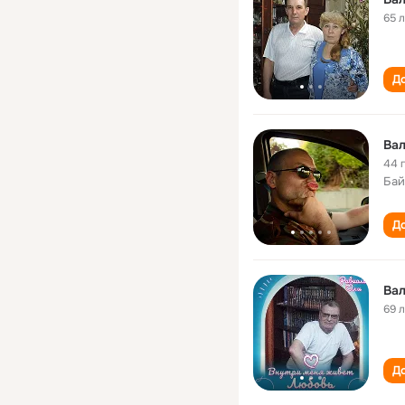
65 
До
Ва
44 
Бай
До
Ва
69 
До