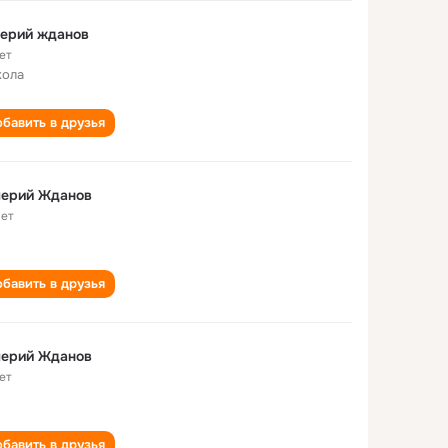
лерий жданов
ет
кола
бавить в друзья
лерий Жданов
лет
бавить в друзья
лерий Жданов
ет
бавить в друзья