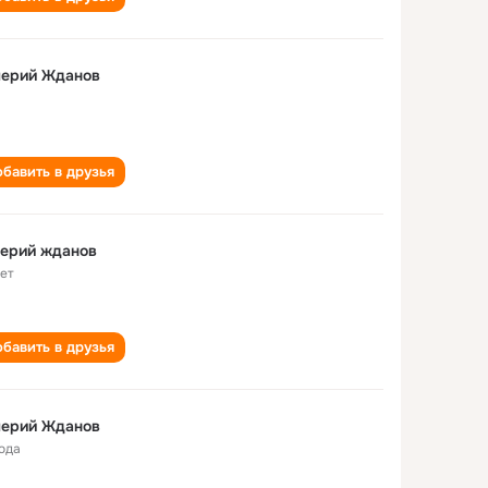
лерий Жданов
бавить в друзья
лерий жданов
лет
бавить в друзья
лерий Жданов
года