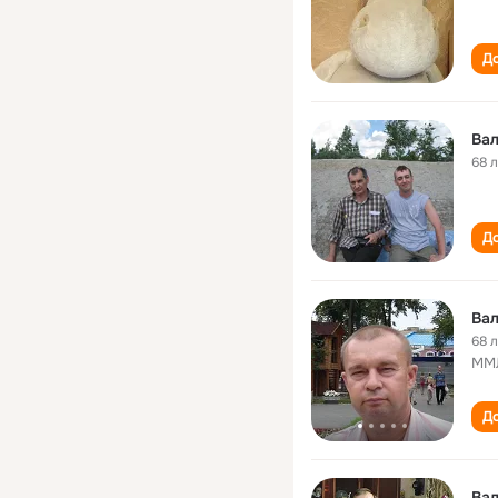
До
Ва
68 
До
Ва
68 
ММЛ
До
Ва