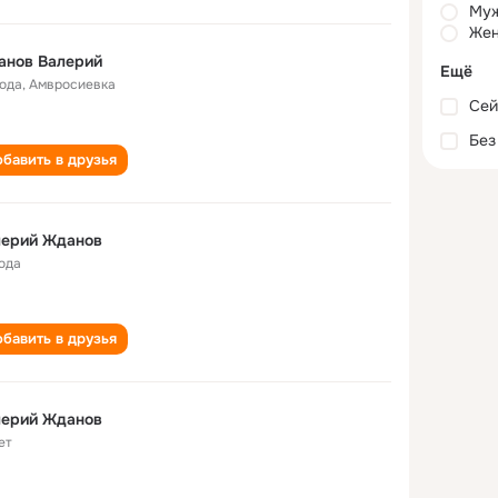
Му
Жен
анов Валерий
Ещё
года
,
Амвросиевка
Сей
Без
бавить в друзья
лерий Жданов
года
бавить в друзья
Валерий Жданов
ет