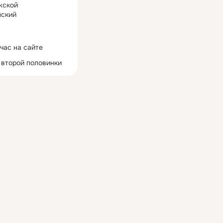
жской
ский
час на сайте
 второй половинки