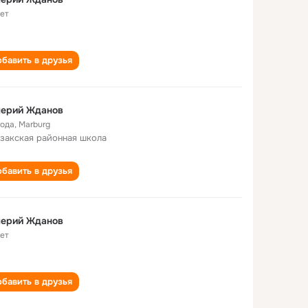
лет
бавить в друзья
лерий Жданов
года
,
Marburg
закская районная школа
бавить в друзья
лерий Жданов
лет
бавить в друзья