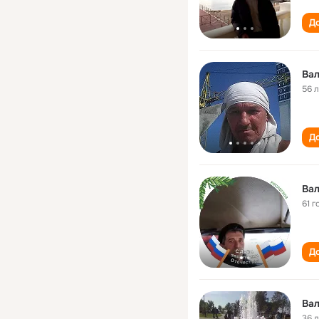
До
Ва
56 
До
Ва
61 г
До
Ва
36 