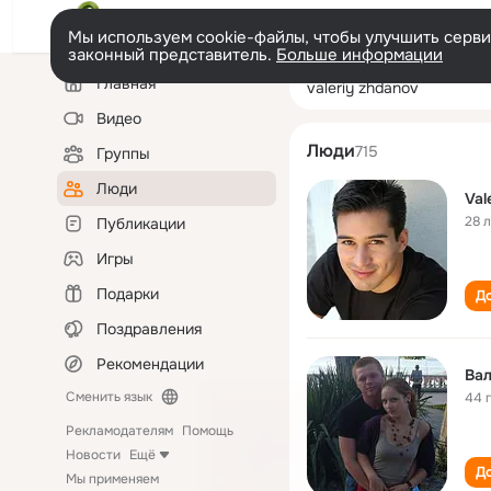
Мы используем cookie-файлы, чтобы улучшить сервис
законный представитель.
Больше информации
Левая
Поиск
Главная
valeriy zhdanov
колонка
по
людям
Видео
Люди
715
Группы
Люди
Val
28 
Публикации
Игры
Подарки
До
Поздравления
Рекомендации
Ва
Сменить язык
44 
Рекламодателям
Помощь
Новости
Ещё
До
Мы применяем