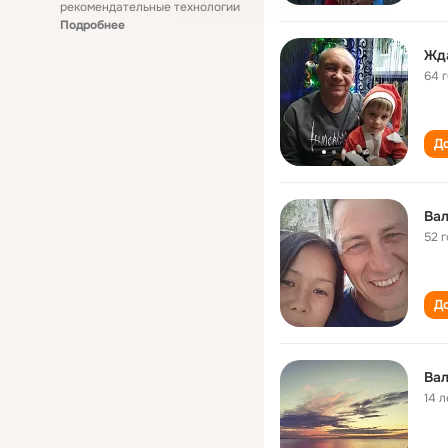
рекомендательные технологии
Подробнее
Жд
64 
До
Ва
52 
До
14 л