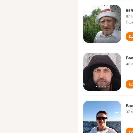
ва
87 л
1 ш
До
Ва
46 
До
Ва
37 л
До