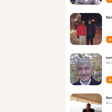
Ва
До
ва
68 
До
Ва
63 