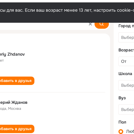
ы для вас. Если ваш возраст менее 13 лет, настроить cooki
Город 
Возрас
eriy Zhdanov
лет
Школа
бавить в друзья
Вуз
лерий Жданов
года
,
Москва
Пол
бавить в друзья
Лю