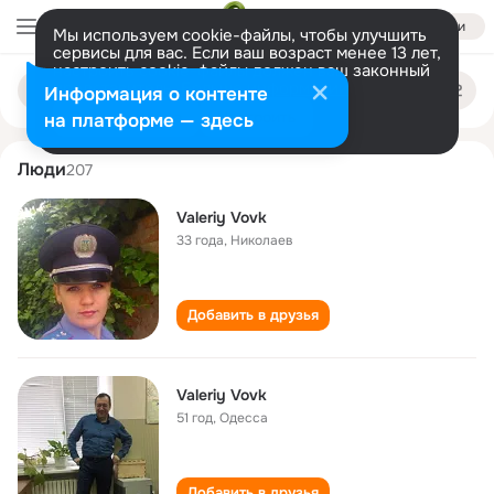
Войти
Мы используем cookie-файлы, чтобы улучшить
сервисы для вас. Если ваш возраст менее 13 лет,
настроить cookie-файлы должен ваш законный
valeriy vovk
Поиск
представитель.
Больше информации
Информация о контенте
по
людям
Разрешить все
Настроить
на платформе — здесь
Люди
207
Valeriy Vovk
33 года
,
Николаев
Добавить в друзья
Valeriy Vovk
51 год
,
Одесса
Добавить в друзья