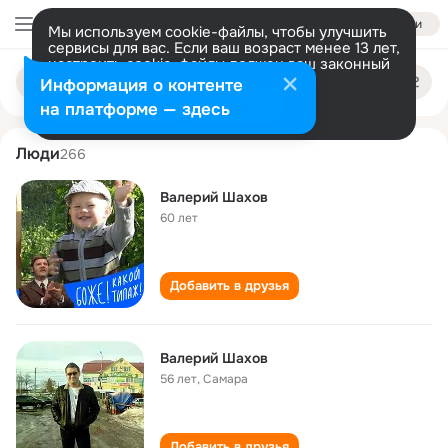
Войти
Мы используем cookie-файлы, чтобы улучшить
сервисы для вас. Если ваш возраст менее 13 лет,
настроить cookie-файлы должен ваш законный
valeriy shakhov
Поиск
представитель.
Больше информации
Информация о контенте
по
людям
Разрешить все
Настроить
на платформе — здесь
Люди
266
Валерий Шахов
60 лет
Добавить в друзья
Валерий Шахов
56 лет
,
Самара
Добавить в друзья