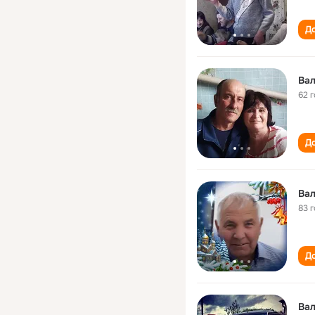
До
Вал
62 
До
Вал
83 
До
Вал