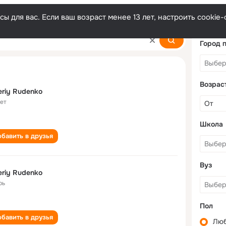
ы для вас. Если ваш возраст менее 13 лет, настроить cooki
Город 
Возрас
eriy Rudenko
лет
Школа
бавить в друзья
Вуз
eriy Rudenko
рь
Пол
бавить в друзья
Лю