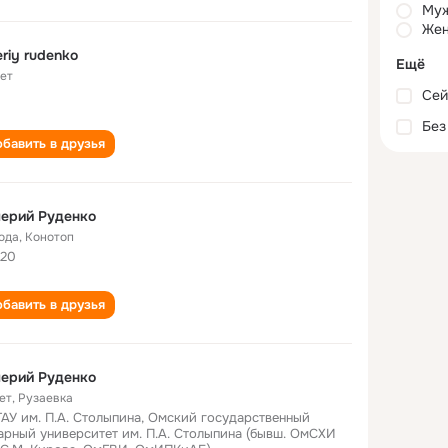
Му
Жен
eriy rudenko
Ещё
лет
Сей
Без
бавить в друзья
ерий Руденко
года
,
Конотоп
20
бавить в друзья
ерий Руденко
ет
,
Рузаевка
АУ им. П.А. Столыпина, Омский государственный
арный университет им. П.А. Столыпина (бывш. ОмСХИ