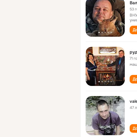
Вал
53 
ВНУ
уни
До
руд
71 г
маш
До
val
47 
До