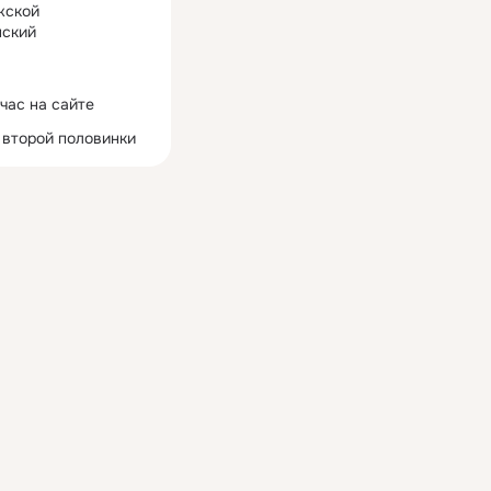
жской
ский
час на сайте
 второй половинки