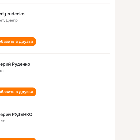
eriy rudenko
лет
,
Днепр
бавить в друзья
ерий Руденко
лет
бавить в друзья
лерий РУДЕНКО
лет