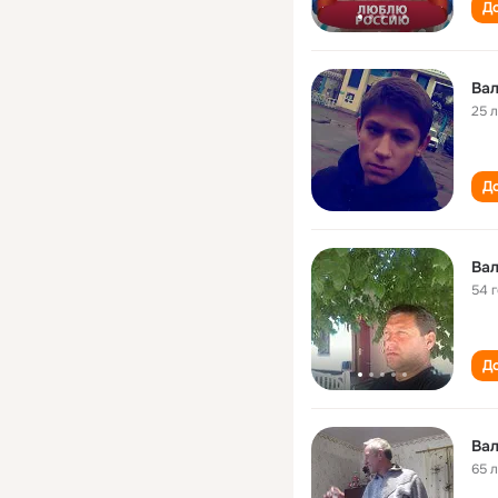
До
Вал
25 
До
Вал
54 
До
Вал
65 