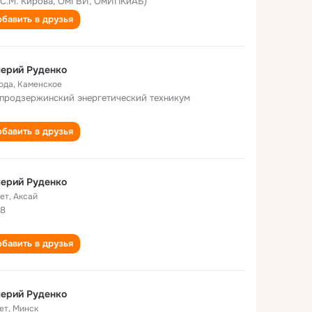
 С.М. Кирова, ОмГВИ, ОмИПКиАБ)
бавить в друзья
ерий Руденко
года
,
Каменское
продзержинский энергетический техникум
бавить в друзья
ерий Руденко
лет
,
Аксай
8
бавить в друзья
ерий Руденко
ет
,
Минск