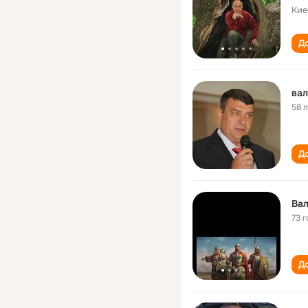
Кие
До
вал
58 
До
Вал
73 г
До