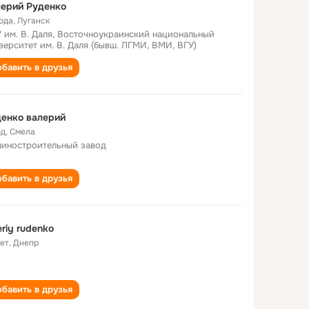
ерий Руденко
года
,
Луганск
 им. В. Даля, Восточноукраинский национальный
верситет им. В. Даля (бывш. ЛГМИ, ВМИ, ВГУ)
бавить в друзья
енко валерий
од
,
Cмела
иностроительный завод
бавить в друзья
eriy rudenko
лет
,
Днепр
бавить в друзья