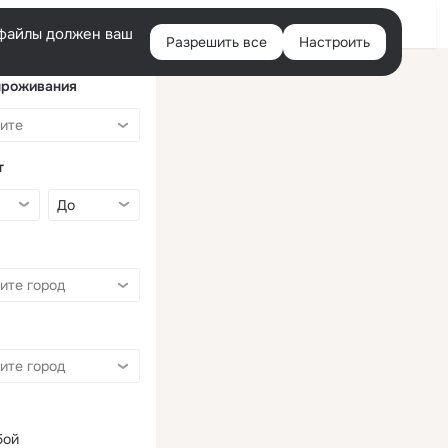
Войти
e-файлы должен ваш
Разрешить все
Настроить
Правая
колонка
проживания
т
бой