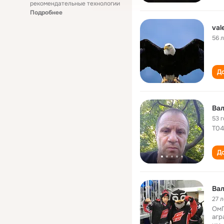
рекомендательные технологии
Подробнее
val
56 
До
Вал
53 
Т04
До
Вал
27 л
ОмГ
агр