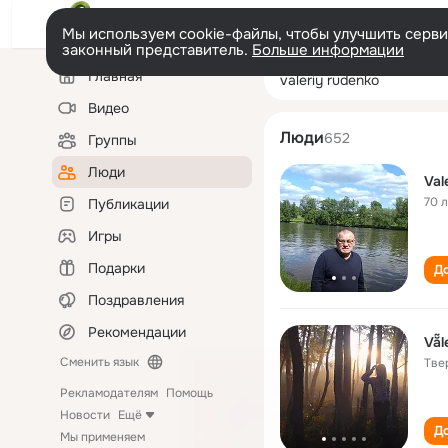
Мы используем cookie-файлы, чтобы улучшить сервис
законный представитель.
Больше информации
Левая
Поиск
Главная
valeriy rudenko
колонка
по
людям
Видео
Люди
652
Группы
Люди
Val
70 
Публикации
Игры
Подарки
До
Поздравления
Рекомендации
Vẵl
Сменить язык
Тве
Рекламодателям
Помощь
Новости
Ещё
До
Мы применяем