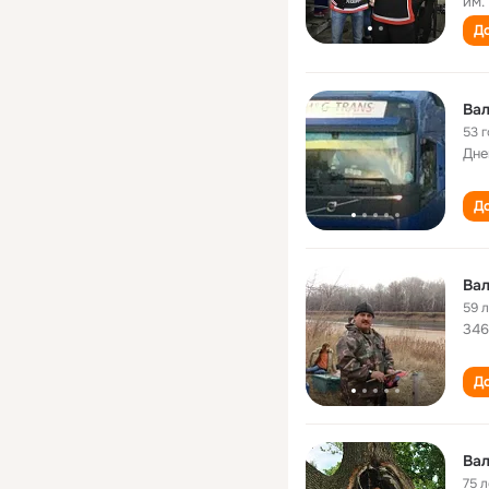
им.
До
Вал
53 
Дне
До
Вал
59 
346
До
Вал
75 л