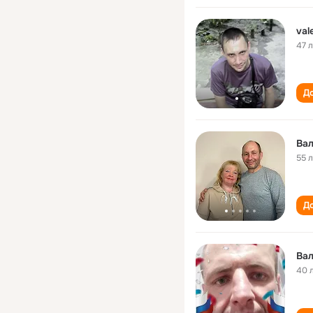
val
47 
До
Вал
55 
До
Ва
40 