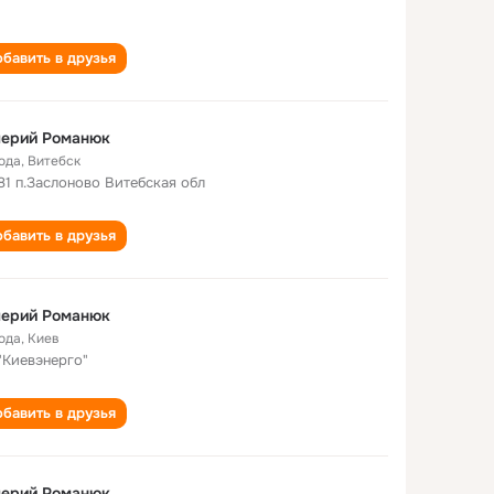
бавить в друзья
лерий Романюк
года
,
Витебск
81 п.Заслоново Витебская обл
бавить в друзья
лерий Романюк
года
,
Киев
"Киевэнерго"
бавить в друзья
лерий Романюк