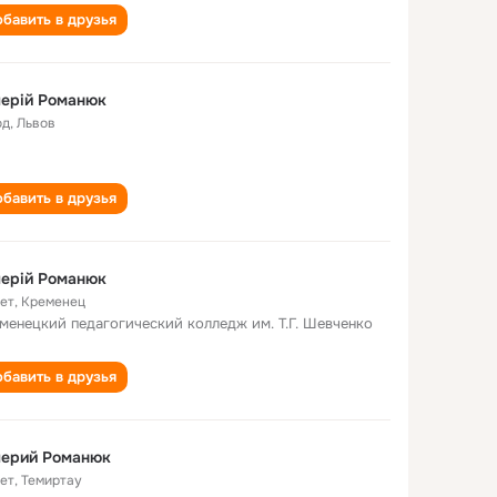
бавить в друзья
ерій Романюк
од
,
Львов
бавить в друзья
ерій Романюк
лет
,
Кременец
менецкий педагогический колледж им. Т.Г. Шевченко
бавить в друзья
лерий Романюк
лет
,
Темиртау