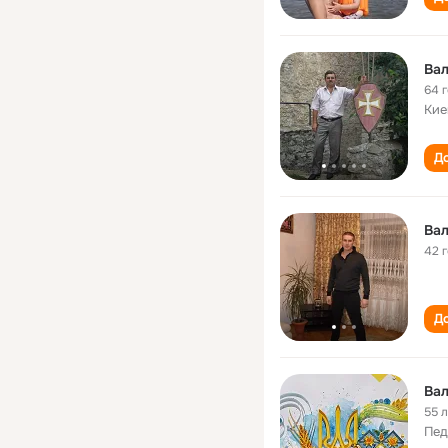
Ва
64 
Кие
До
Вал
42 
До
Вал
55 
Пед