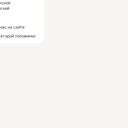
жской
ский
час на сайте
 второй половинки