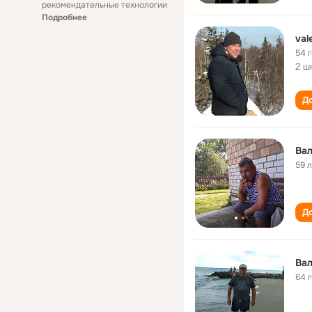
рекомендательные технологии
Подробнее
val
54 
2 ш
До
Ва
59 
До
Ва
64 