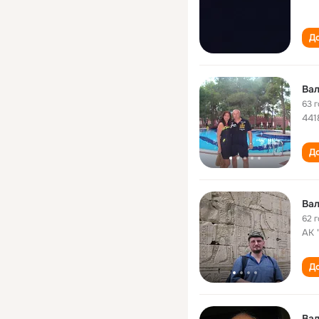
До
Ва
63 
441
До
Ва
62 
АК 
До
Ва