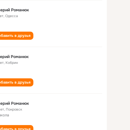
лерий Романюк
ет
,
Одесса
бавить в друзья
лерий Романюк
лет
,
Кобрин
бавить в друзья
лерий Романюк
лет
,
Покровск
школа
бавить в друзья