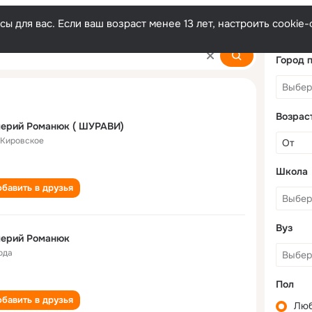
ы для вас. Если ваш возраст менее 13 лет, настроить cooki
k
Город 
Возрас
лерий Романюк ( ШУРАВИ)
. Кировское
Школа
бавить в друзья
Вуз
лерий Романюк
ода
Пол
бавить в друзья
Лю