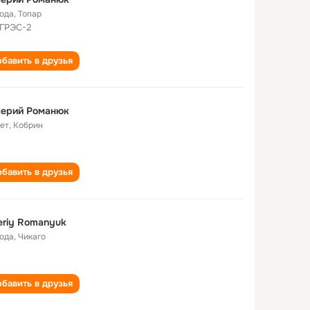
года
,
Топар
ГРЭС-2
бавить в друзья
лерий Романюк
лет
,
Кобрин
бавить в друзья
eriy Romanyuk
года
,
Чикаго
бавить в друзья