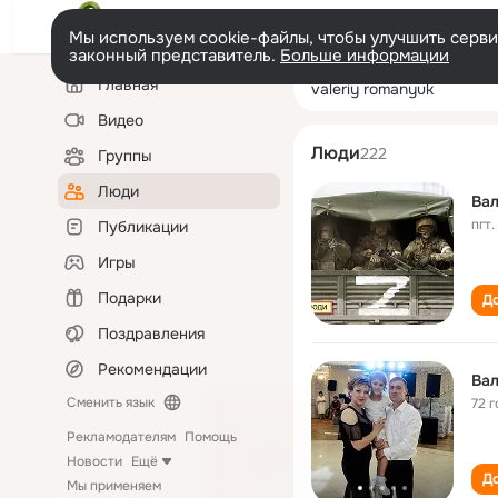
Мы используем cookie-файлы, чтобы улучшить сервис
законный представитель.
Больше информации
Левая
Поиск
Главная
valeriy romanyu
колонка
по
людям
Видео
Люди
222
Группы
Люди
Ва
пгт
Публикации
Игры
Подарки
До
Поздравления
Рекомендации
Ва
Сменить язык
72 г
Рекламодателям
Помощь
Новости
Ещё
До
Мы применяем