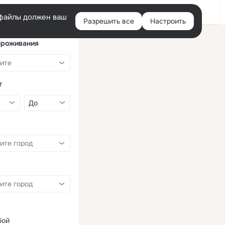
Войти
e-файлы должен ваш
Разрешить все
Настроить
Правая
колонка
проживания
т
бой