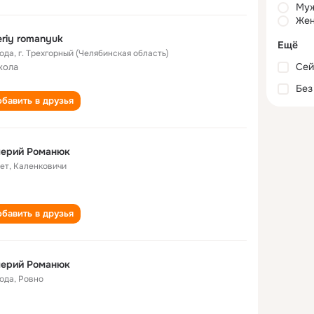
Му
Жен
eriy romanyuk
Ещё
года
,
г. Трехгорный (Челябинская область)
Сей
кола
Без
бавить в друзья
лерий Романюк
лет
,
Каленковичи
бавить в друзья
лерий Романюк
года
,
Ровно