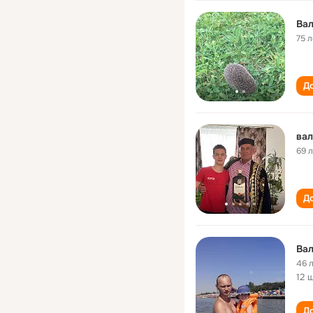
Ва
75 л
До
ва
69 
До
Ва
46 
12 
До