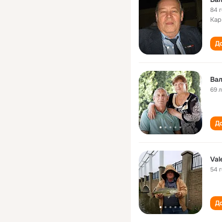
84 
Кар
До
Ва
69 
До
Val
54 
До