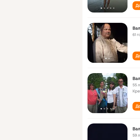
До
Вал
61 г
До
Вал
55 
Кре
До
Ва
59 