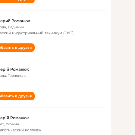
лерий Романюк
года
,
Ладыжин
вский индустриальный техникум (КИТ)
бавить в друзья
ерій Романюк
года
,
Тернополь
бавить в друзья
ерій Романюк
лет
,
Україна
агогический колледж