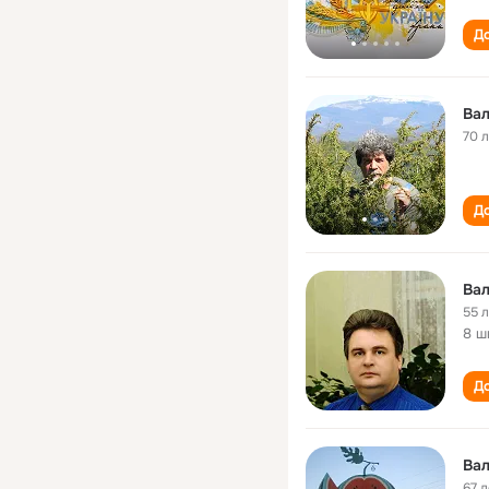
До
Ва
70 
До
Ва
55 
8 ш
До
Ва
67 л