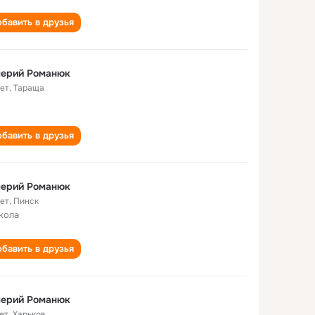
бавить в друзья
лерий Романюк
лет
,
Тараща
бавить в друзья
лерий Романюк
лет
,
Пинск
кола
бавить в друзья
лерий Романюк
ет
,
Харьков