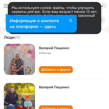
Войти
Мы используем cookie-файлы, чтобы улучшить
сервисы для вас. Если ваш возраст менее 13 лет,
настроить cookie-файлы должен ваш законный
valeriy paschenko
Поиск
представитель.
Больше информации
Информация о контенте
по
людям
Разрешить все
Настроить
на платформе — здесь
Люди
272
Валерий Пащенко
Атбасар
Добавить в друзья
Валерий Пащенко
Добавить в друзья