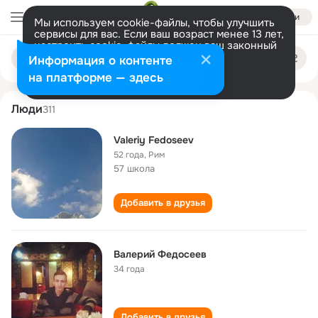
Войти
Мы используем cookie-файлы, чтобы улучшить
сервисы для вас. Если ваш возраст менее 13 лет,
настроить cookie-файлы должен ваш законный
valeriy fedoseev
Поиск
представитель.
Больше информации
Информация о контенте
по
людям
Разрешить все
Настроить
на платформе — здесь
Люди
311
Valeriy Fedoseev
52 года
,
Рим
57 школа
Добавить в друзья
Валерий Федосеев
34 года
Добавить в друзья