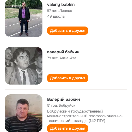
valeriy babkin
57 лет
,
Липецк
49 школа
Добавить в друзья
валерий бабкин
79 лет
,
Алма-Ата
Добавить в друзья
Валерий Бабкин
51 год
,
Бобруйск
Бобруйский государственный
машиностроительный профессионально-
технический колледж (142 ПТУ)
Добавить в друзья