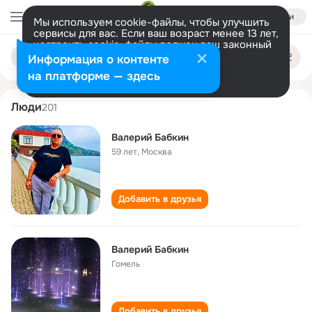
Войти
Мы используем cookie-файлы, чтобы улучшить
сервисы для вас. Если ваш возраст менее 13 лет,
настроить cookie-файлы должен ваш законный
valeriy babkin
Поиск
представитель.
Больше информации
Информация о контенте
по
людям
Разрешить все
Настроить
на платформе — здесь
Люди
201
Валерий Бабкин
59 лет
,
Москва
Добавить в друзья
Валерий Бабкин
Гомель
Добавить в друзья