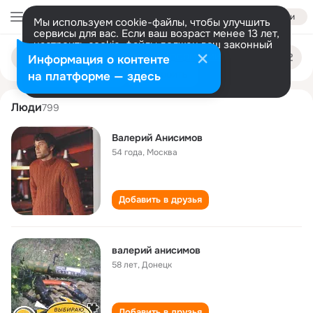
Войти
Мы используем cookie-файлы, чтобы улучшить
сервисы для вас. Если ваш возраст менее 13 лет,
настроить cookie-файлы должен ваш законный
valeriy anisimov
Поиск
представитель.
Больше информации
Информация о контенте
по
людям
Разрешить все
Настроить
на платформе — здесь
Люди
799
Валерий Анисимов
54 года
,
Москва
Добавить в друзья
валерий анисимов
58 лет
,
Донецк
Добавить в друзья