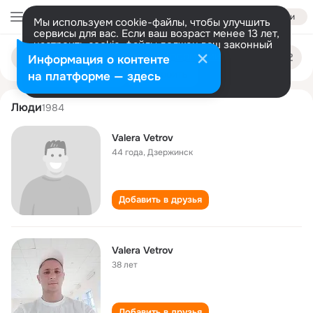
Войти
Мы используем cookie-файлы, чтобы улучшить
сервисы для вас. Если ваш возраст менее 13 лет,
настроить cookie-файлы должен ваш законный
valera vetrov
Поиск
представитель.
Больше информации
Информация о контенте
по
людям
Разрешить все
Настроить
на платформе — здесь
Люди
1984
Valera Vetrov
44 года
,
Дзержинск
Добавить в друзья
Valera Vetrov
38 лет
Добавить в друзья