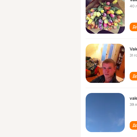
40 
До
Val
31 г
До
val
39 
До