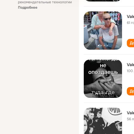
рекомендательные технологии
Подробнее
Val
61 г
До
Val
100
До
Val
56 