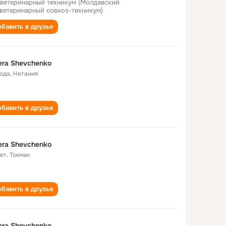
ветеринарный техникум (Молдавский
ветеринарный совхоз-техникум)
бавить в друзья
era Shevchenko
года
,
Нетания
бавить в друзья
era Shevchenko
лет
,
Токмак
бавить в друзья
era Shevchenko