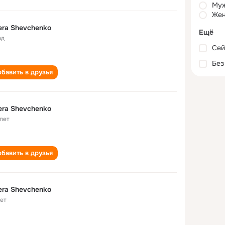
Му
Жен
era Shevchenko
Ещё
од
Сей
Без
бавить в друзья
era Shevchenko
 лет
бавить в друзья
era Shevchenko
лет