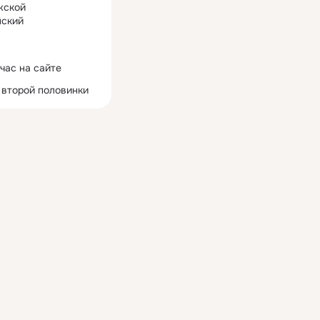
жской
ский
час на сайте
 второй половинки