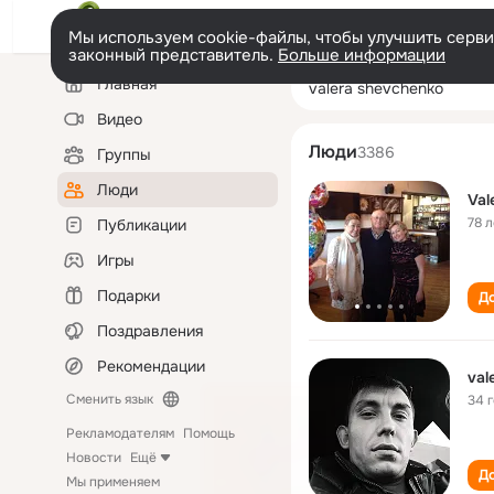
Мы используем cookie-файлы, чтобы улучшить сервис
законный представитель.
Больше информации
Левая
Поиск
Главная
valera shevchen
колонка
по
людям
Видео
Люди
3386
Группы
Люди
Val
78 л
Публикации
Игры
Подарки
До
Поздравления
Рекомендации
val
Сменить язык
34 
Рекламодателям
Помощь
Новости
Ещё
До
Мы применяем