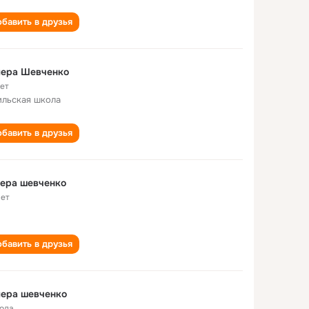
бавить в друзья
лера Шевченко
лет
ильская школа
бавить в друзья
ера шевченко
лет
бавить в друзья
лера шевченко
года