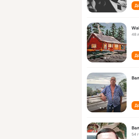
До
Wal
48 
До
Ва
До
Ва
54 