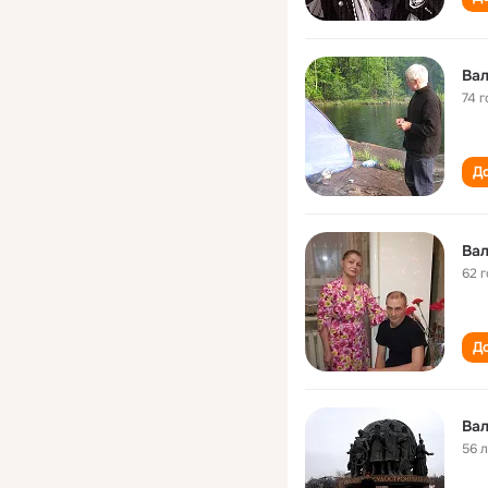
Ва
74 г
До
Ва
62 
До
Ва
56 