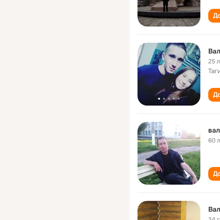
До
Ва
25 
Таг
До
вал
60 
До
Ва
34 