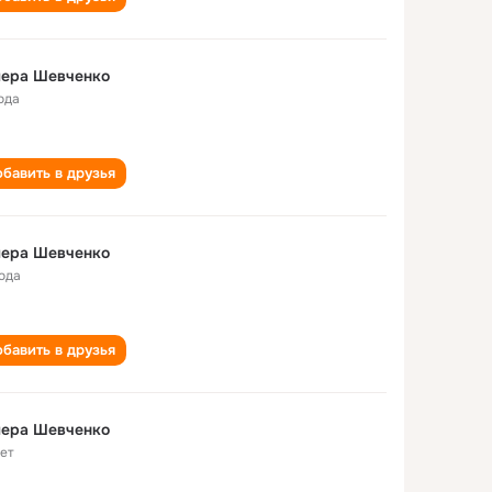
лера Шевченко
ода
бавить в друзья
лера Шевченко
года
бавить в друзья
лера Шевченко
лет