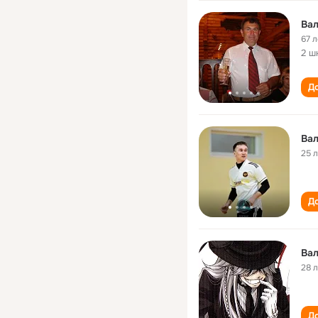
Ва
67 л
2 ш
До
Ва
25 
До
28 
До