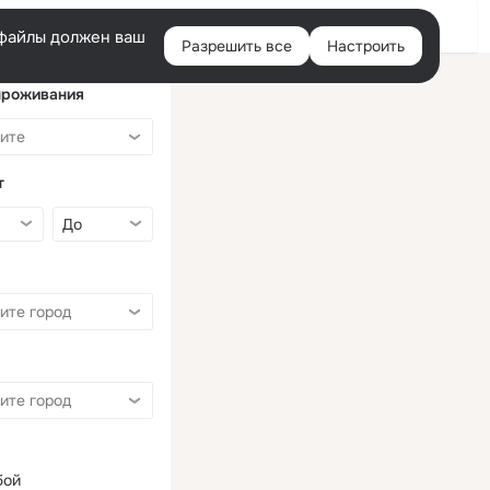
Войти
e-файлы должен ваш
Разрешить все
Настроить
Правая
колонка
проживания
т
бой