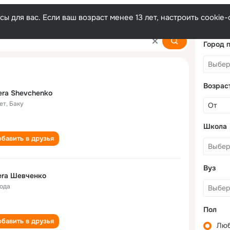
ы для вас. Если ваш возраст менее 13 лет, настроить cooki
ko
Город 
Возрас
era Shevchenko
ет
,
Баку
Школа
бавить в друзья
Вуз
era Шевченко
года
Пол
бавить в друзья
Лю