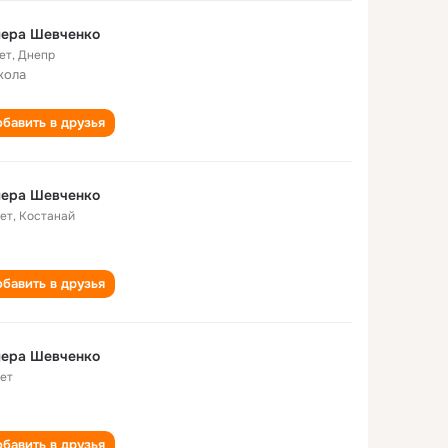
лера Шевченко
ет
,
Днепр
кола
бавить в друзья
лера Шевченко
лет
,
Костанай
бавить в друзья
Валера Шевченко
лет
бавить в друзья