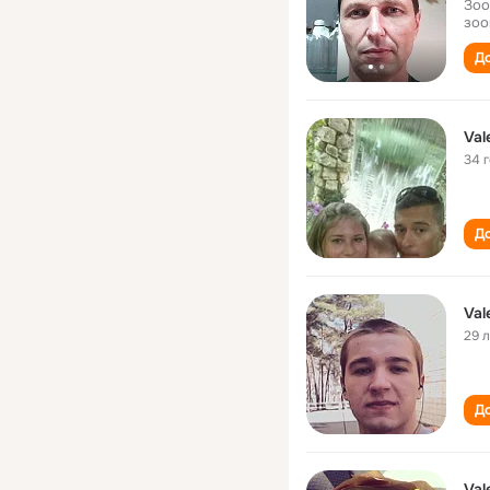
Зоо
зоо
До
Val
34 
До
Val
29 
До
Val