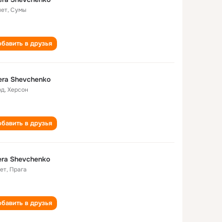
лет
,
Сумы
бавить в друзья
era Shevchenko
од
,
Херсон
бавить в друзья
era Shevchenko
лет
,
Прага
бавить в друзья