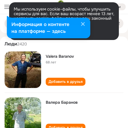
Войти
Мы используем cookie-файлы, чтобы улучшить
сервисы для вас. Если ваш возраст менее 13 лет,
настроить cookie-файлы должен ваш законный
valera baranov
Поиск
представитель.
Больше информации
Информация о контенте
по
людям
Разрешить все
Настроить
на платформе — здесь
Люди
2420
Valera Baranov
68 лет
Добавить в друзья
Валера Баранов
Добавить в друзья