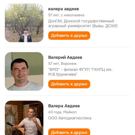
валера авдеев
57 лет
,
с николаевка
ДонГАУ, Донской государственный
аграрный университет (бывш. ДСХИ)
Добавить в друзья
Валерий Авдеев
57 лет
,
Воронеж
"ВМЗ" - филиал ФГУП "ГКНПЦ им.
М.В.Хруничева"
Добавить в друзья
Валера Авдеев
43 года
,
Майкоп
ООО Автодиагностика
Добавить в друзья