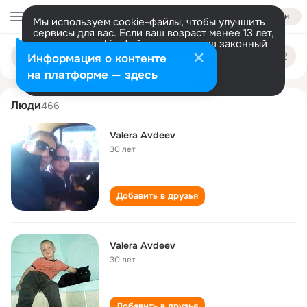
Войти
Мы используем cookie-файлы, чтобы улучшить
сервисы для вас. Если ваш возраст менее 13 лет,
настроить cookie-файлы должен ваш законный
valera avdeev
Поиск
представитель.
Больше информации
Информация о контенте
по
людям
Разрешить все
Настроить
на платформе — здесь
Люди
466
Valera Avdeev
30 лет
Добавить в друзья
Valera Avdeev
30 лет
Добавить в друзья