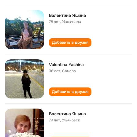
Валентина Яшина
78 лет
,
Махачкала
Добавить в друзья
Valentina Yashina
36 лет
,
Самара
Добавить в друзья
Валентина Яшина
79 лет
,
Ульяновск