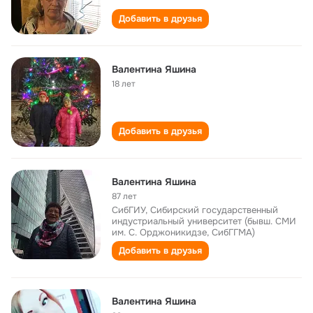
Добавить в друзья
Валентина Яшина
18 лет
Добавить в друзья
Валентина Яшина
87 лет
СибГИУ, Сибирский государственный
индустриальный университет (бывш. СМИ
им. С. Орджоникидзе, СибГГМА)
Добавить в друзья
Валентина Яшина