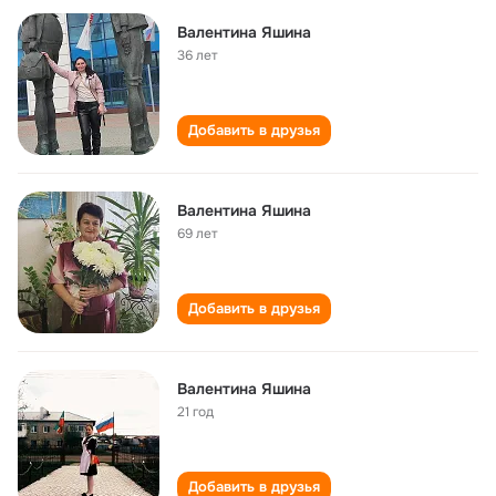
Валентина Яшина
36 лет
Добавить в друзья
Валентина Яшина
69 лет
Добавить в друзья
Валентина Яшина
21 год
Добавить в друзья