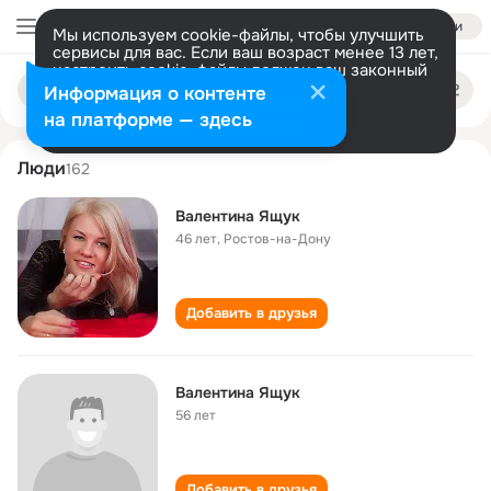
Войти
Мы используем cookie-файлы, чтобы улучшить
сервисы для вас. Если ваш возраст менее 13 лет,
настроить cookie-файлы должен ваш законный
valentina yaschuk
Поиск
представитель.
Больше информации
Информация о контенте
по
людям
Разрешить все
Настроить
на платформе — здесь
Люди
162
Валентина Ящук
46 лет
,
Ростов-на-Дону
Добавить в друзья
Валентина Ящук
56 лет
Добавить в друзья