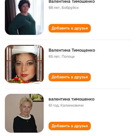
Валентина Тимошенко
68 лет
,
Бобруйск
Добавить в друзья
Валентина Тимощенко
65 лет
,
Полоцк
Добавить в друзья
валентина тимошенко
61 год
,
Калинковичи
Добавить в друзья