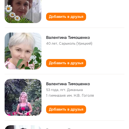
Добавить в друзья
Валентина Тимошенко
40 лет
,
Сарыколь (Урицкий)
Добавить в друзья
Валентина Тимошенко
53 года
,
пгт. Диканька
1 гимназия им. Н.В. Гоголя
Добавить в друзья