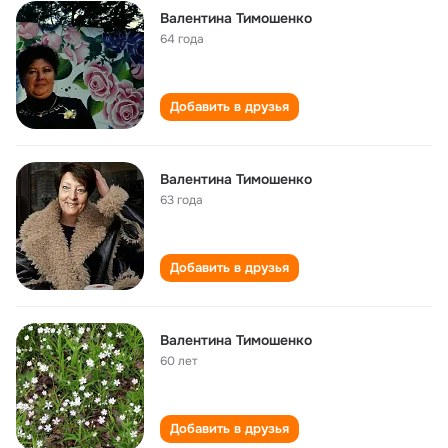
Валентина Тимошенко
64 года
Добавить в друзья
Валентина Тимошенко
63 года
Добавить в друзья
Валентина Тимошенко
60 лет
Добавить в друзья