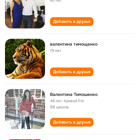
60 лет
Добавить в друзья
валентина тимощенко
79 лет
Добавить в друзья
Валентина Тимошенко
46 лет
,
Кривой Рог
58 школа
Добавить в друзья