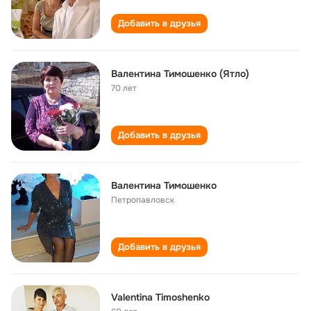
Добавить в друзья
Валентина Тимошенко (Ятло)
70 лет
Добавить в друзья
Валентина Тимошенко
Петропавловск
Добавить в друзья
Valentina Timoshenko