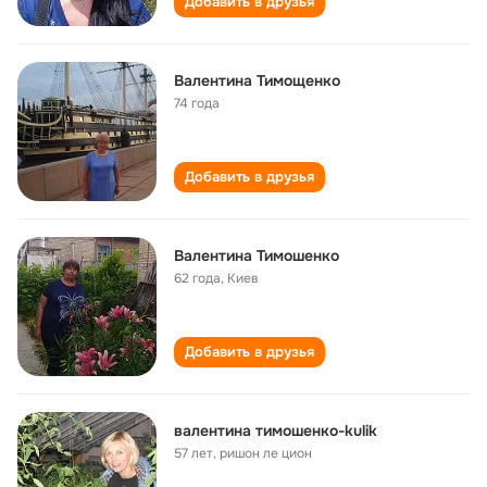
Добавить в друзья
Валентина Тимощенко
74 года
Добавить в друзья
Валентина Тимошенко
62 года
,
Киев
Добавить в друзья
валентина тимошенко-kulik
57 лет
,
ришон ле цион