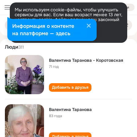
Войти
Мы используем cookie-файлы, чтобы улучшить
сервисы для вас. Если ваш возраст менее 13 лет,
настроить cookie-файлы должен ваш законный
valentina taranova
Поиск
представитель.
Больше информации
Информация о контенте
по
людям
Разрешить все
Настроить
на платформе — здесь
Люди
311
Валентина Таранова - Коротовская
71 год
Добавить в друзья
Валентина Таранова
83 года
Добавить в друзья