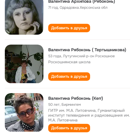
Валентина Архипова (Рябоконь)
71 год
,
Одрадовка.Херсонська обл
Добавить в друзья
Валентина Рябоконь ( Тертышникова)
53 года
,
Лутугинский р-он Роскошное
Роскошнянская школа
Добавить в друзья
Валентина Рябоконь (Kerr)
50 лет
,
Бирмингем
ГИТР им. М.А. Литовчина, Гуманитарный
институт телевидения и радиовещания им.
М.А. Литовчина
Добавить в друзья