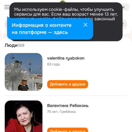
Войти
Мы используем cookie-файлы, чтобы улучшить
сервисы для вас. Если ваш возраст менее 13 лет,
настроить cookie-файлы должен ваш законный
valentina ryabokon
Поиск
представитель.
Больше информации
Информация о контенте
по
людям
Разрешить все
Настроить
на платформе — здесь
Люди
189
valentina ryabokon
63 года
Добавить в друзья
Валентина Рябоконь
75 лет
,
Гребёнка
Добавить в друзья