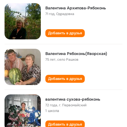
Валентина Архипова-Рябоконь
71 год
,
Одрадовка
Добавить в друзья
Валентина Рябоконь(Яворская)
75 лет
,
село Рашков
Добавить в друзья
валентина сухова-рябоконь
72 года
,
г. Первомайский
1 школа
Добавить в друзья