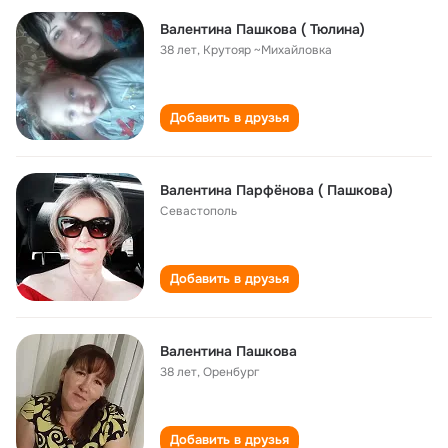
Валентина Пашкова ( Тюлина)
38 лет
,
Крутояр ~Михайловка
Добавить в друзья
Валентина Парфёнова ( Пашкова)
Севастополь
Добавить в друзья
Валентина Пашкова
38 лет
,
Оренбург
Добавить в друзья