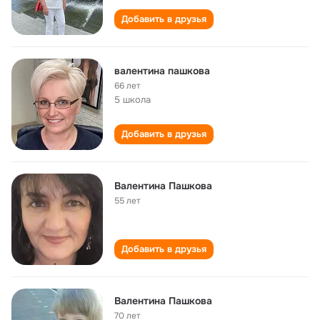
Добавить в друзья
валентина пашкова
66 лет
5 школа
Добавить в друзья
Валентина Пашкова
55 лет
Добавить в друзья
Валентина Пашкова
70 лет