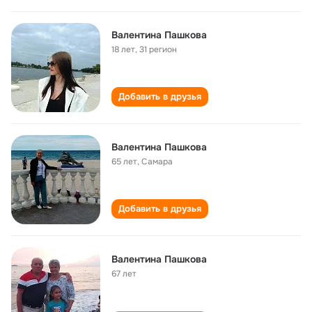
Валентина Пашкова
18 лет
,
31 регион
Добавить в друзья
Валентина Пашкова
65 лет
,
Самара
Добавить в друзья
Валентина Пашкова
67 лет