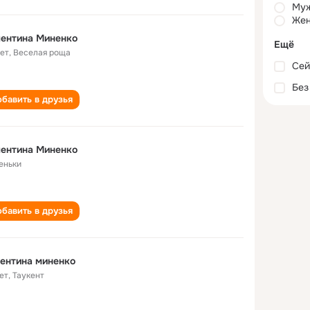
Му
Жен
ентина Миненко
Ещё
лет
,
Веселая роща
Сей
Без
бавить в друзья
ентина Миненко
еньки
бавить в друзья
ентина миненко
ет
,
Таукент