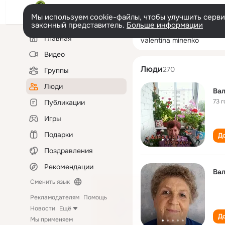
Мы используем cookie-файлы, чтобы улучшить сервис
законный представитель.
Больше информации
Левая
Поиск
Главная
valentina minen
колонка
по
людям
Видео
Люди
270
Группы
Люди
Вал
73 г
Публикации
Игры
Подарки
До
Поздравления
Рекомендации
Вал
Сменить язык
Рекламодателям
Помощь
Новости
Ещё
До
Мы применяем