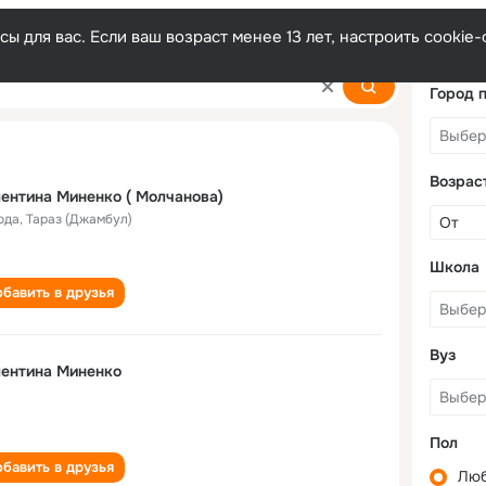
ы для вас. Если ваш возраст менее 13 лет, настроить cooki
ko
Город 
Возрас
ентина Миненко ( Молчанова)
ода
,
Тараз (Джамбул)
Школа
бавить в друзья
Вуз
ентина Миненко
Пол
бавить в друзья
Лю