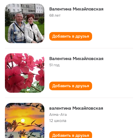
Валентина Михайловская
68 лет
Добавить в друзья
Валентина Михайловская
51 год
Добавить в друзья
валентина Михайловская
Алма-Ата
12 школа
Добавить в друзья