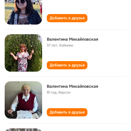
Добавить в друзья
Валентина Михайловская
57 лет
,
Хойники
Добавить в друзья
Валентина Михайловская
81 год
,
Херсон
Добавить в друзья