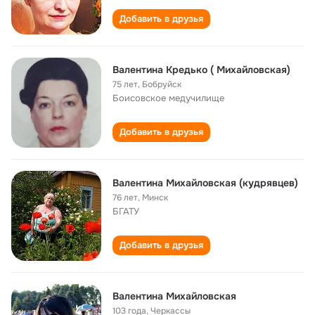
Добавить в друзья
Валентина Кредько ( Михайловская)
75 лет
,
Бобруйск
Боисовское медучилище
Добавить в друзья
Валентина Михайловская (кудрявцев)
76 лет
,
Минск
БГАТУ
Добавить в друзья
Валентина Михайловская
103 года
,
Черкассы