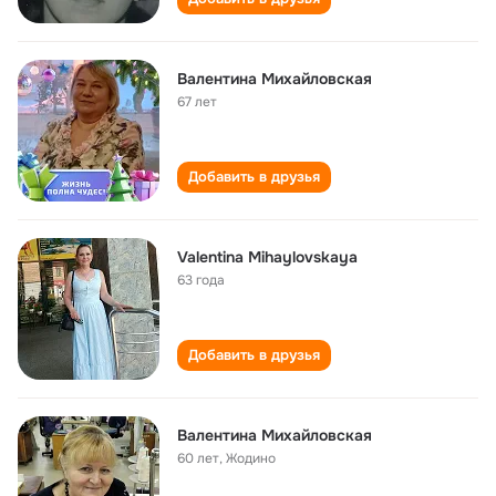
Валентина Михайловская
67 лет
Добавить в друзья
Valentina Mihaylovskaya
63 года
Добавить в друзья
Валентина Михайловская
60 лет
,
Жодино