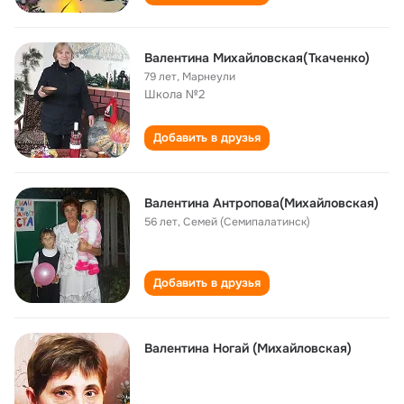
Валентина Михайловская(Ткаченко)
79 лет
,
Марнеули
Школа №2
Добавить в друзья
Валентина Антропова(Михайловская)
56 лет
,
Семей (Семипалатинск)
Добавить в друзья
Валентина Ногай (Михайловская)