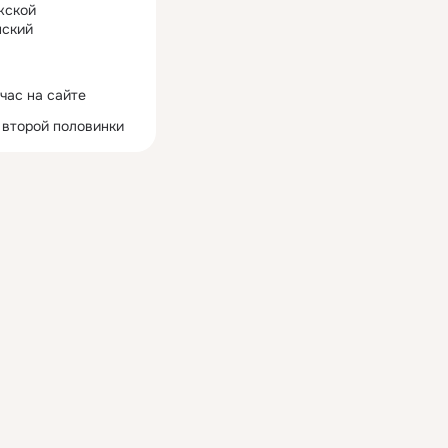
жской
ский
час на сайте
 второй половинки