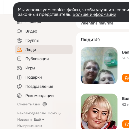
Мы используем cookie-файлы, чтобы улучшить сервис
законный представитель.
Больше информации
Левая
Поиск
Главная
valentina mavrin
колонка
по
людям
Видео
Люди
149
Группы
Люди
Ва
14 л
Публикации
Игры
Подарки
До
Поздравления
Рекомендации
Ва
Сменить язык
62 
Рекламодателям
Помощь
Новости
Ещё
До
Мы применяем