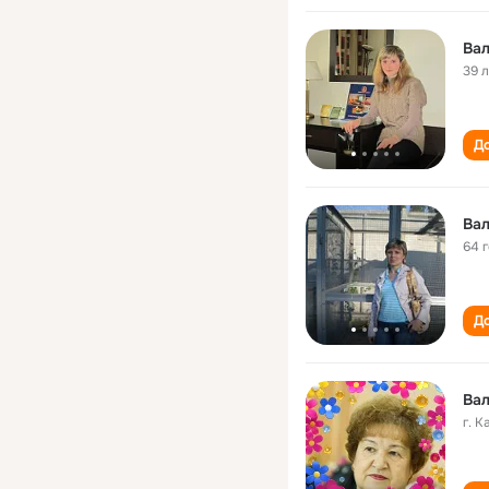
Ва
39 
До
Ва
64 
До
Ва
г. 