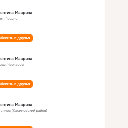
лентина Маврина
лет
,
Гродно
бавить в друзья
лентина Маврина
года
,
Черкассы
бавить в друзья
лентина Маврина
Касимов (Касимовский район)