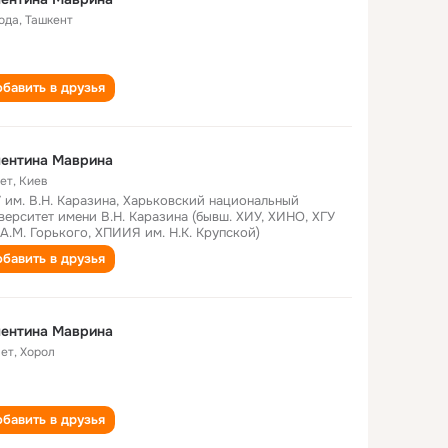
года
,
Ташкент
бавить в друзья
лентина Маврина
лет
,
Киев
 им. В.Н. Каразина, Харьковский национальный
верситет имени В.Н. Каразина (бывш. ХИУ, ХИНО, ХГУ
 А.М. Горького, ХПИИЯ им. Н.К. Крупской)
бавить в друзья
лентина Маврина
лет
,
Хорол
бавить в друзья