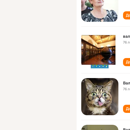
До
вал
76 л
До
Ва
76 л
До
Ва