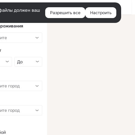
Войти
e-файлы должен ваш
Разрешить все
Настроить
Правая
колонка
проживания
т
бой