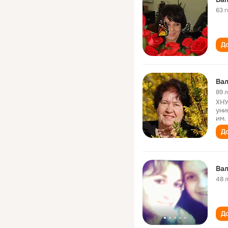
63 
До
Ва
89 
ХНУ
уни
им.
До
Ва
48 
До