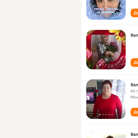
До
Ва
До
Ва
64 
Мож
До
Ва