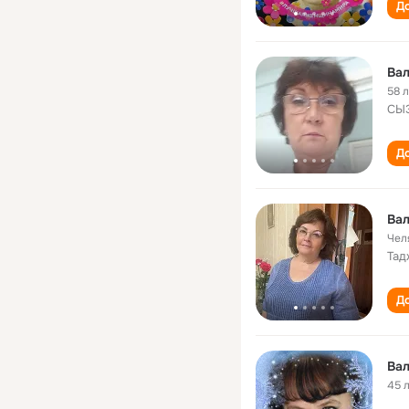
До
Ва
58 
СЫ
До
Вал
Чел
Тад
До
Ва
45 