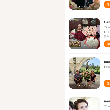
До
Ва
72 г
ОГП
уни
До
вал
Гро
До
вал
76 л