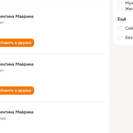
Му
Жен
лентина Маврина
Ещё
лет
Сей
Без
бавить в друзья
лентина Маврина
лет
бавить в друзья
лентина Маврина
года