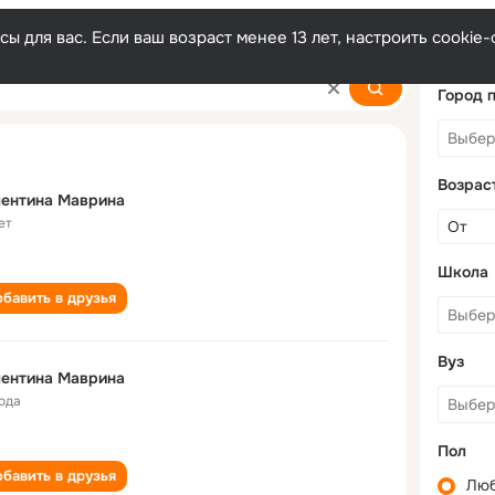
ы для вас. Если ваш возраст менее 13 лет, настроить cooki
a
Город 
Возрас
лентина Маврина
ет
Школа
бавить в друзья
Вуз
лентина Маврина
года
Пол
бавить в друзья
Лю