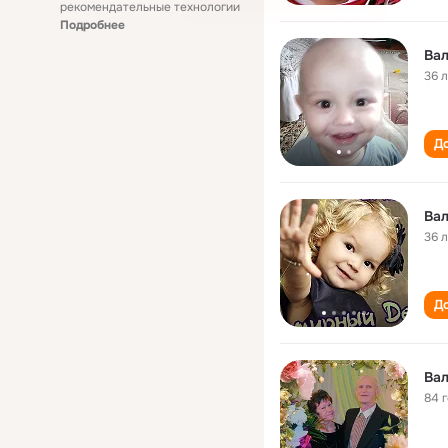
рекомендательные технологии
Подробнее
Ва
36 
До
Ва
36 
До
Ва
84 