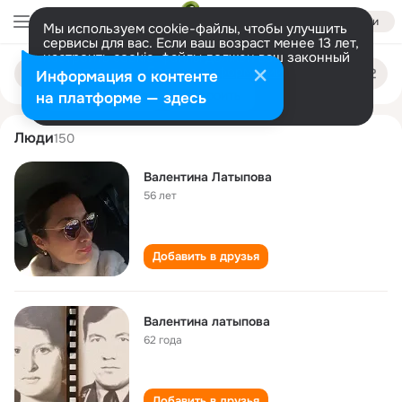
Войти
Мы используем cookie-файлы, чтобы улучшить
сервисы для вас. Если ваш возраст менее 13 лет,
настроить cookie-файлы должен ваш законный
valentina latypova
Поиск
представитель.
Больше информации
Информация о контенте
по
людям
Разрешить все
Настроить
на платформе — здесь
Люди
150
Валентина Латыпова
56 лет
Добавить в друзья
Валентина латыпова
62 года
Добавить в друзья