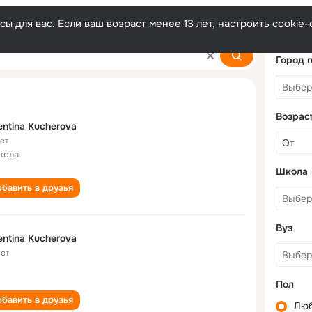
ы для вас. Если ваш возраст менее 13 лет, настроить cooki
rova
Город 
Возрас
entina Kucherova
лет
кола
Школа
бавить в друзья
Вуз
entina Kucherova
лет
Пол
бавить в друзья
Лю