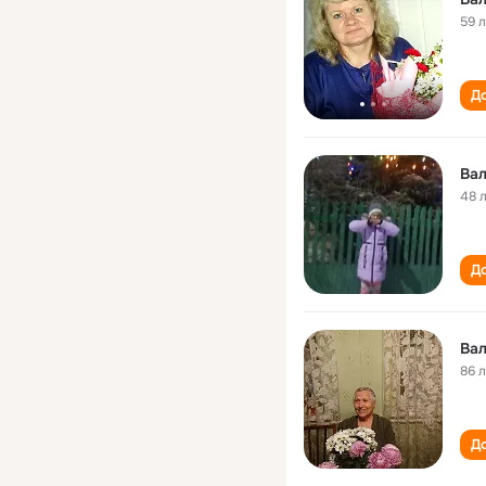
59 
До
Вал
48 
До
Вал
86 
До