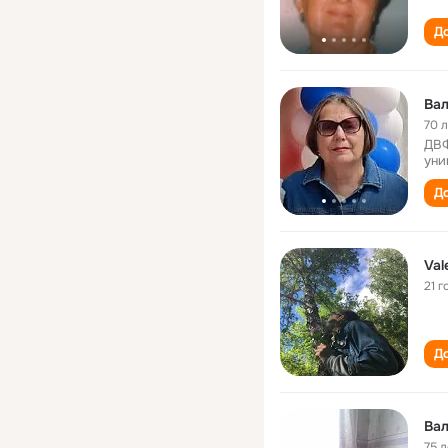
До
Вал
70 
ДВФ
уни
До
Val
21 г
До
Вал
75 л