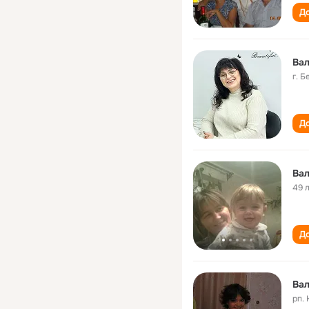
До
Вал
г. 
До
Вал
49 
До
Вал
рп.