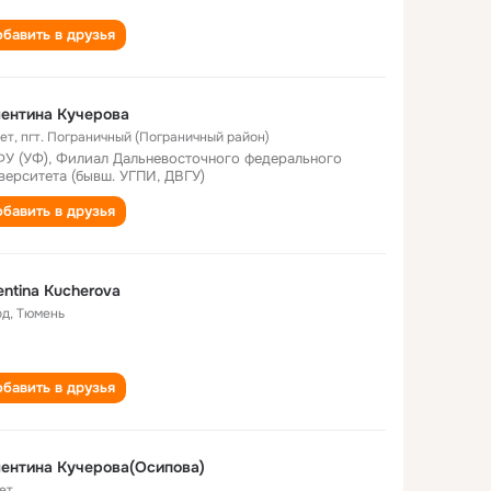
бавить в друзья
ентина Кучерова
лет
,
пгт. Пограничный (Пограничный район)
У (УФ), Филиал Дальневосточного федерального
верситета (бывш. УГПИ, ДВГУ)
бавить в друзья
entina Kucherova
од
,
Тюмень
бавить в друзья
ентина Кучерова(Осипова)
ет