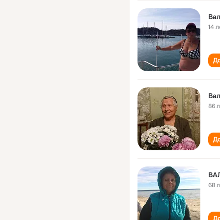
Вал
14 л
До
Вал
86 
До
ВА
68 
До