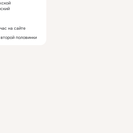
жской
ский
час на сайте
 второй половинки