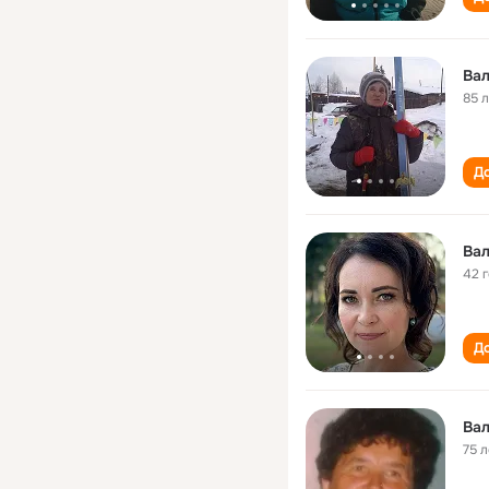
Вал
85 
До
Вал
42 
До
Вал
75 л