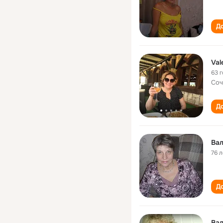
До
Val
63 
Соч
До
Вал
76 л
До
Вал