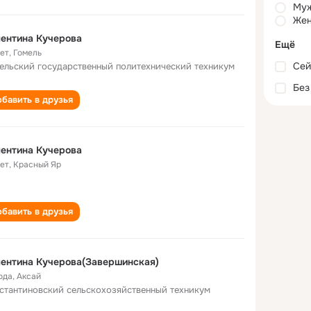
Му
Жен
ентина Кучерова
Ещё
лет
,
Гомель
Сей
ельский государственный политехнический техникум
Без
бавить в друзья
ентина Кучерова
лет
,
Красный Яр
бавить в друзья
ентина Кучерова(Завершинская)
ода
,
Аксай
стантиновский сельскохозяйственный техникум