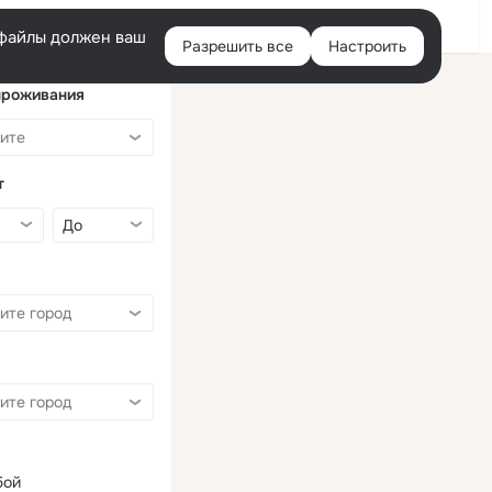
Войти
e-файлы должен ваш
Разрешить все
Настроить
Правая
колонка
проживания
т
бой