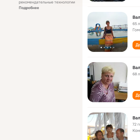
рекомендательные технологии
Подробнее
Вал
65 
Гом
До
Вал
68 
До
Вал
72 г
Кон