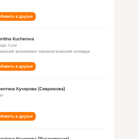
бавить в друзья
entina Kucherova
года
,
Сочи
инский экономико-технологический колледж
бавить в друзья
ентина Кучерова (Севрюкова)
ет
бавить в друзья
ентина Кучерова (Русакомская)