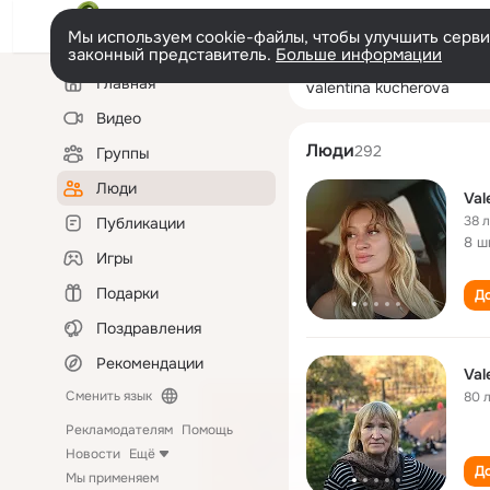
Мы используем cookie-файлы, чтобы улучшить сервис
законный представитель.
Больше информации
Левая
Поиск
Главная
valentina kuche
колонка
по
людям
Видео
Люди
292
Группы
Люди
Val
38 
Публикации
8 ш
Игры
Подарки
До
Поздравления
Рекомендации
Val
Сменить язык
80 
Рекламодателям
Помощь
Новости
Ещё
До
Мы применяем