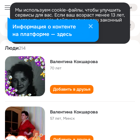
Войти
Мы используем cookie-файлы, чтобы улучшить
сервисы для вас. Если ваш возраст менее 13 лет,
настроить cookie-файлы должен ваш законный
valentina koksharova
Поиск
представитель.
Больше информации
Информация о контенте
по
людям
Разрешить все
Настроить
на платформе — здесь
Люди
214
Валентина Кокшарова
70 лет
Добавить в друзья
Валентина Кокшарова
57 лет
,
Минск
Добавить в друзья