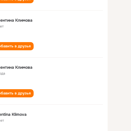
ентина Климова
лет
бавить в друзья
ентина Климова
ода
бавить в друзья
entina Klimova
лет