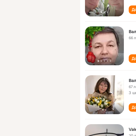
До
Вал
66 
До
Вал
67 л
3 ш
До
Val
20 