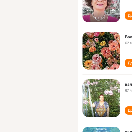
До
Вал
62 
До
вал
67 л
До
вал