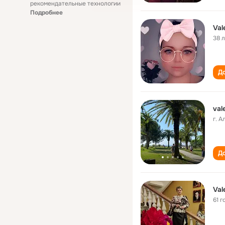
рекомендательные технологии
Подробнее
Val
38 
До
val
г. 
До
Val
61 г