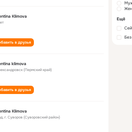
Му
Жен
entina Klimova
Ещё
лет
Сей
Без
бавить в друзья
entina klimova
Александровск (Пермский край)
бавить в друзья
entina Klimova
од
,
г. Суворов (Суворовский район)