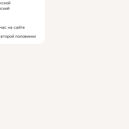
жской
ский
час на сайте
 второй половинки