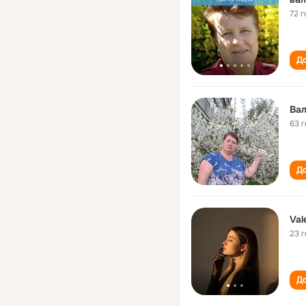
72 г
До
Вал
63 
До
Val
23 
До