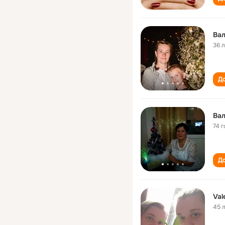
Вал
36 
До
Вал
74 г
До
Val
45 