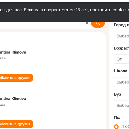
ы для вас. Если ваш возраст менее 13 лет, настроить cooki
a
Город 
Возрас
entina Klimova
ква
Школа
бавить в друзья
Вуз
entina Klimova
ода
Пол
бавить в друзья
Лю