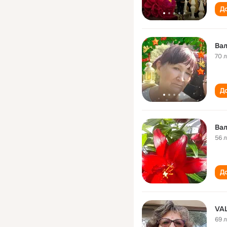
До
Вал
70 
До
Вал
56 
До
VAL
69 