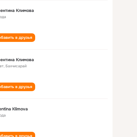
ентина Климова
года
бавить в друзья
ентина Климова
ет
,
Бахчисарай
бавить в друзья
entina Klimova
года
бавить в друзья