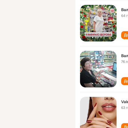
Вал
64 
До
Вал
76 л
До
Val
63 
До