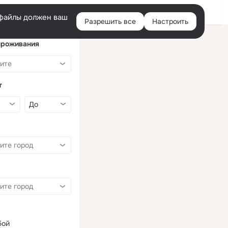
Войти
e-файлы должен ваш
Разрешить все
Настроить
Правая
колонка
проживания
т
бой