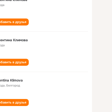
ода
бавить в друзья
ентина Климова
года
бавить в друзья
entina Klimova
года
,
Белгород
бавить в друзья