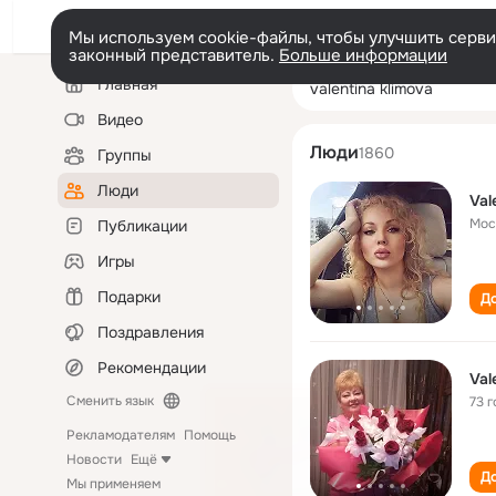
Мы используем cookie-файлы, чтобы улучшить сервис
законный представитель.
Больше информации
Левая
Поиск
Главная
valentina klimov
колонка
по
людям
Видео
Люди
1860
Группы
Люди
Val
Мос
Публикации
Игры
Подарки
До
Поздравления
Рекомендации
Val
Сменить язык
73 г
Рекламодателям
Помощь
Новости
Ещё
До
Мы применяем