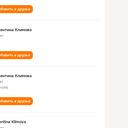
бавить в друзья
ентина Климова
лет
бавить в друзья
ентина Климова
ет
кола
бавить в друзья
entina Klimova
лет