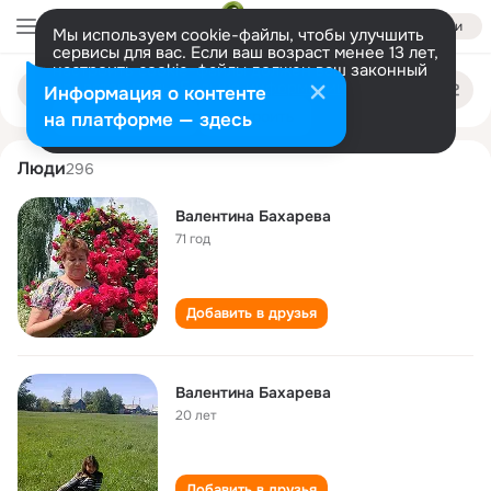
Войти
Мы используем cookie-файлы, чтобы улучшить
сервисы для вас. Если ваш возраст менее 13 лет,
настроить cookie-файлы должен ваш законный
valentina bakhareva
Поиск
представитель.
Больше информации
Информация о контенте
по
людям
Разрешить все
Настроить
на платформе — здесь
Люди
296
Валентина Бахарева
71 год
Добавить в друзья
Валентина Бахарева
20 лет
Добавить в друзья