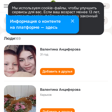
Войти
Мы используем cookie-файлы, чтобы улучшить
сервисы для вас. Если ваш возраст менее 13 лет,
настроить cookie-файлы должен ваш законный
valentina antsiferova
Поиск
представитель.
Больше информации
Информация о контенте
по
людям
Разрешить все
Настроить
на платформе — здесь
Люди
169
Валентина Анциферова
31 год
Добавить в друзья
Валентина Анциферова
Харьков
Добавить в друзья