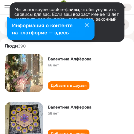
Войти
Мы используем cookie-файлы, чтобы улучшить
сервисы для вас. Если ваш возраст менее 13 лет,
настроить cookie-файлы должен ваш законный
valentina alferova
Поиск
представитель.
Больше информации
Информация о контенте
по
людям
Разрешить все
Настроить
на платформе — здесь
Люди
390
Валентина Алфёрова
66 лет
Добавить в друзья
Валентина Алферова
58 лет
Добавить в друзья