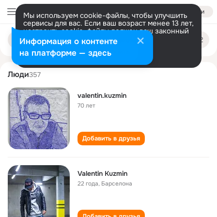
Войти
Мы используем cookie-файлы, чтобы улучшить
сервисы для вас. Если ваш возраст менее 13 лет,
настроить cookie-файлы должен ваш законный
valentin kuzmin
Поиск
представитель.
Больше информации
Информация о контенте
по
людям
Разрешить все
Настроить
на платформе — здесь
Люди
357
valentin.kuzmin
70 лет
Добавить в друзья
Valentin Kuzmin
22 года
,
Барселона
Добавить в друзья