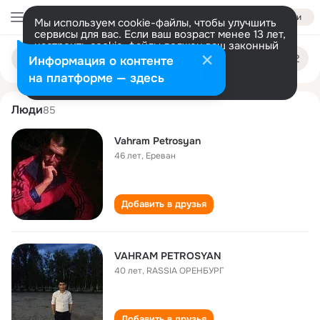
Войти
Мы используем cookie-файлы, чтобы улучшить
сервисы для вас. Если ваш возраст менее 13 лет,
настроить cookie-файлы должен ваш законный
vahram petrosyan
Поиск
представитель.
Больше информации
Информация о контенте
по
людям
Разрешить все
Настроить
на платформе — здесь
Люди
85
Vahram Petrosyan
46 лет
,
Ереван
Добавить в друзья
VAHRAM PETROSYAN
40 лет
,
RASSIA ОРЕНБУРГ
Добавить в друзья