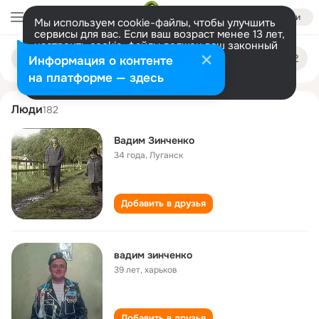
Войти
Мы используем cookie-файлы, чтобы улучшить
сервисы для вас. Если ваш возраст менее 13 лет,
настроить cookie-файлы должен ваш законный
vadim zinchenko
Поиск
представитель.
Больше информации
Информация о контенте
по
людям
Разрешить все
Настроить
на платформе — здесь
Люди
182
Вадим Зинченко
34 года
,
Луганск
Добавить в друзья
вадим зинченко
39 лет
,
харьков
Добавить в друзья