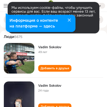
Войти
Мы используем cookie-файлы, чтобы улучшить
сервисы для вас. Если ваш возраст менее 13 лет,
настроить cookie-файлы должен ваш законный
vadim sokolov
Поиск
представитель.
Больше информации
Информация о контенте
по
людям
Разрешить все
Настроить
на платформе — здесь
Люди
5675
Vadim Sokolov
49 лет
Добавить в друзья
Vadim Sokolov
24 года
Добавить в друзья