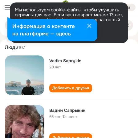
Войти
Мы используем cookie-файлы, чтобы улучшить
сервисы для вас. Если ваш возраст менее 13 лет,
настроить cookie-файлы должен ваш законный
vadim saprykin
Поиск
представитель.
Больше информации
Информация о контенте
по
людям
Разрешить все
Настроить
на платформе — здесь
Люди
107
Vadim Saprykin
20 лет
Добавить в друзья
Вадим Сапрыкин
66 лет
,
Ташкент
Добавить в друзья