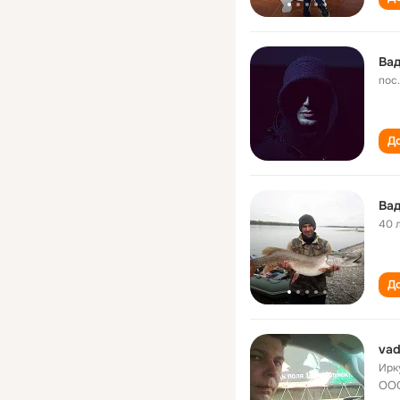
Ва
пос
До
Вад
40 
До
vad
Ирк
ООО