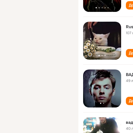
До
Ru
107 
До
ВА
49 
До
ва
40 