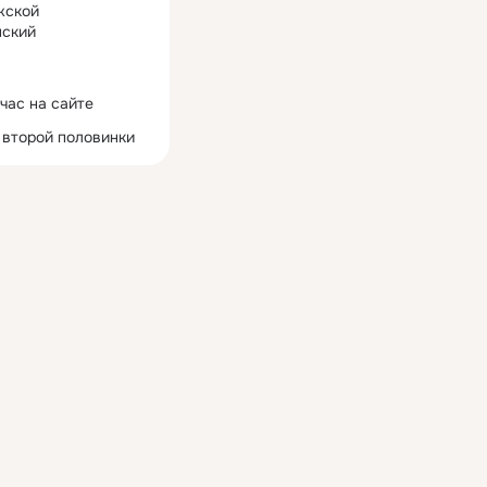
жской
ский
час на сайте
 второй половинки