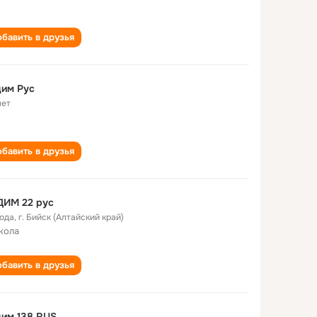
бавить в друзья
дим Рус
лет
бавить в друзья
ВАДИМ 22 рус
года
,
г. Бийск (Алтайский край)
кола
бавить в друзья
им 138 RUS