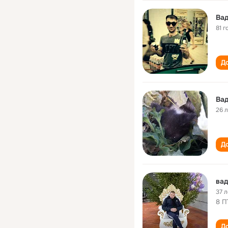
Вад
81 г
До
Ва
26 
До
вад
37 л
8 П
До