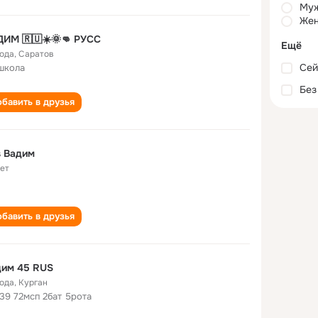
Му
Жен
ИМ 🇷🇺☀️🌞👊 РУСС
Ещё
года
,
Саратов
Сей
школа
Без
бавить в друзья
s Вадим
лет
бавить в друзья
дим 45 RUS
года
,
Курган
39 72мсп 2бат 5рота