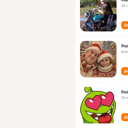
34 
До
Вад
Ека
До
Вад
25 
До