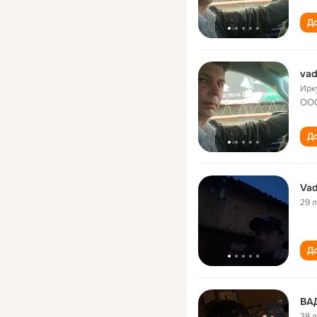
До
vad
Ирк
ООО
До
Vad
29 
До
ВА
38 