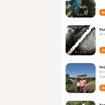
До
Ва
40 
До
43 
4 ш
До
Вад