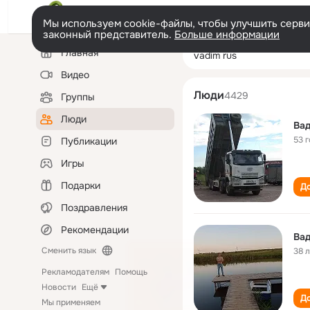
Мы используем cookie-файлы, чтобы улучшить сервис
законный представитель.
Больше информации
Левая
Поиск
Главная
vadim rus
колонка
по
людям
Видео
Люди
4429
Группы
Люди
Вад
53 
Публикации
Игры
Подарки
До
Поздравления
Рекомендации
Вад
Сменить язык
38 
Рекламодателям
Помощь
Новости
Ещё
До
Мы применяем