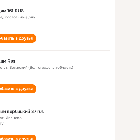
им 161 RUS
од
,
Ростов-на-Дону
бавить в друзья
дим Rus
лет
,
г. Волжский (Волгоградская область)
бавить в друзья
им вербицкий 37 rus
ет
,
Иваново
ТУ
бавить в друзья