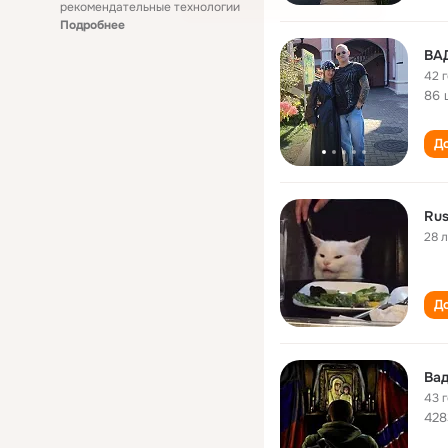
рекомендательные технологии
Подробнее
ВАД
42 
86 
До
Ru
28 
До
Ва
43 
428