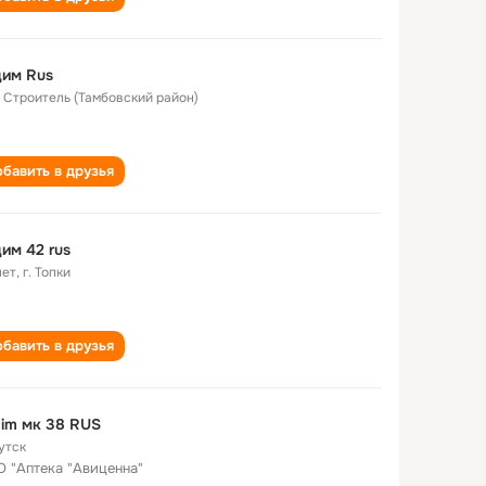
дим Rus
. Строитель (Тамбовский район)
бавить в друзья
им 42 rus
лет
,
г. Топки
бавить в друзья
im мк 38 RUS
утск
 "Аптека "Авиценна"