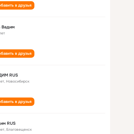
бавить в друзья
s Вадим
лет
бавить в друзья
ДИМ RUS
лет
,
Новосибирск
бавить в друзья
дим RUS
лет
,
Благовещенск