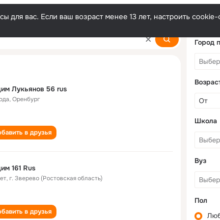
ы для вас. Если ваш возраст менее 13 лет, настроить cooki
Город 
Возрас
им Лукьянов 56 rus
года
,
Оренбург
Школа
бавить в друзья
Вуз
им 161 Rus
лет
,
г. Зверево (Ростовская область)
Пол
бавить в друзья
Лю