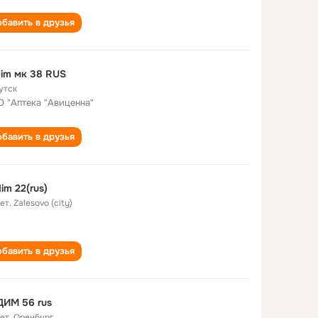
бавить в друзья
im мк 38 RUS
утск
 "Аптека "Авиценна"
бавить в друзья
im 22(rus)
лет
,
Zalesovo (city)
бавить в друзья
ДИМ 56 rus
лет
,
Оренбург