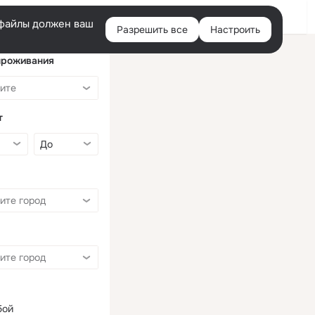
Войти
e-файлы должен ваш
Разрешить все
Настроить
Правая
колонка
проживания
т
бой