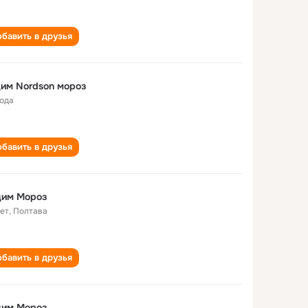
бавить в друзья
им Nordson мороз
года
бавить в друзья
дим Мороз
лет
,
Полтава
бавить в друзья
дим Мороз