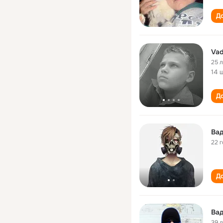
До
Vad
25 
14 
До
Вад
22 
До
Ва
39 