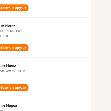
бавить в друзья
im Moroz
лет
,
Кривой Рог
школа
бавить в друзья
им Moroz
года
,
Хмельницкий
бавить в друзья
дим Мороз
лет