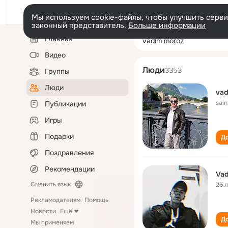
Мы используем cookie-файлы, чтобы улучшить сервис
законный представитель.
Больше информации
Левая
Поиск
Главная
vadim moroz
колонка
по
людям
Видео
Люди
3353
Группы
Люди
vad
sain
Публикации
Игры
Подарки
До
Поздравления
Рекомендации
Vad
Сменить язык
26 
Рекламодателям
Помощь
Новости
Ещё
До
Мы применяем