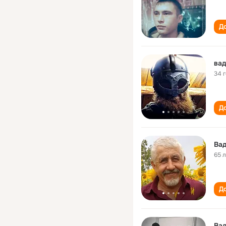
До
вад
34 
До
Ва
65 
До
Ва