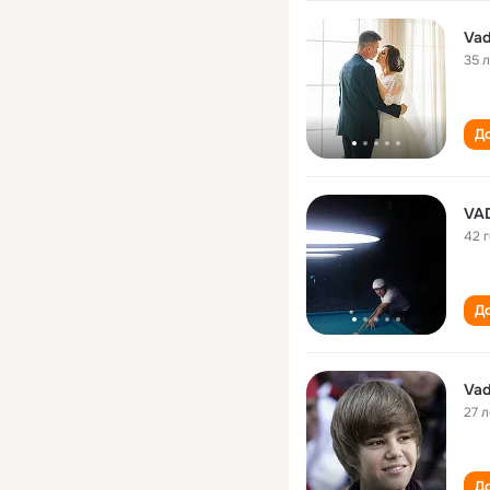
Vad
35 
До
VA
42 
До
Vad
27 л
До