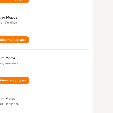
дим Мороз
лет
,
Логойск
бавить в друзья
im Moroz
ет
,
Житомир
бавить в друзья
im Moroz
лет
,
Черкассы