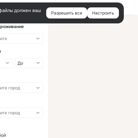
Войти
e-файлы должен ваш
Разрешить все
Настроить
Правая
колонка
проживания
т
бой