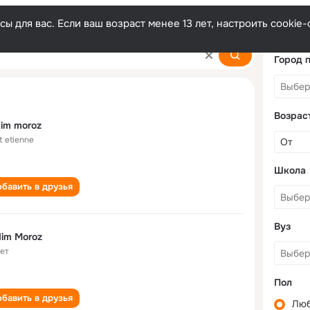
ы для вас. Если ваш возраст менее 13 лет, настроить cooki
Город 
Возрас
im moroz
t etienne
Школа
бавить в друзья
Вуз
im Moroz
лет
Пол
бавить в друзья
Лю