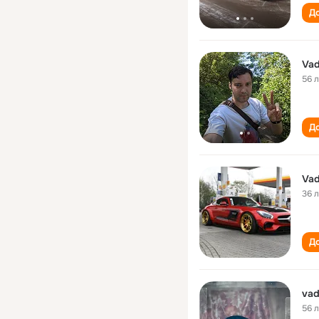
До
Vad
56 
До
Vad
36 
До
vad
56 