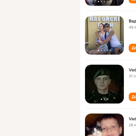
Ва
48 
До
Vad
37 л
До
Vad
28 