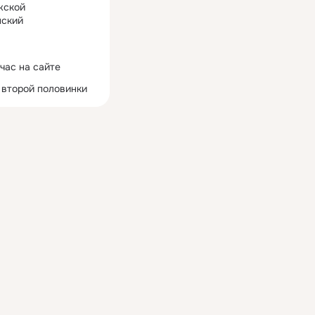
жской
ский
час на сайте
 второй половинки