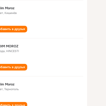
im Moroz
лет
,
Кишинёв
бавить в друзья
DIM MOROZ
года
,
HINCESTI
бавить в друзья
im Moroz
ет
,
Тернополь
бавить в друзья