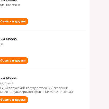
года
,
Велемичи
бавить в друзья
дим Мороз
цк
бавить в друзья
дим Мороз
лет
,
Брест
ТУ, Белорусский государственный аграрный
нический университет (бывш. БИМЭСХ, БИМСХ)
бавить в друзья