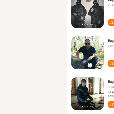
23 
До
Ва
Кле
До
Ва
38 
БГА
тех
До