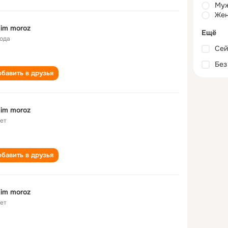
Му
Жен
im moroz
Ещё
года
Сей
Без
бавить в друзья
im moroz
лет
бавить в друзья
im moroz
лет