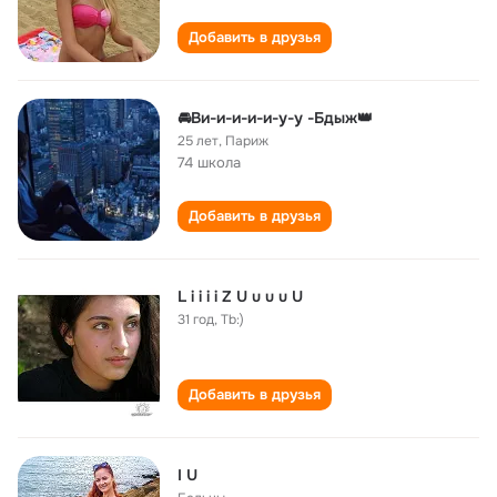
Добавить в друзья
🚘Ви-и-и-и-и-у-у -Бдыж👑
25 лет
,
Париж
74 школа
Добавить в друзья
L i i i i Z U u u u U
31 год
,
Tb:)
Добавить в друзья
I U