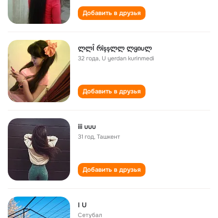
Добавить в друзья
ლლÎ რîşşლლ ლყიuლ
32 года
,
U yerdan kurinmedi
Добавить в друзья
iii uuu
31 год
,
Ташкент
Добавить в друзья
I U
Сетубал