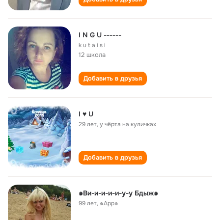
I N G U ------
k u t a i s i
12 школа
Добавить в друзья
I ♥ U
29 лет
,
у чёрта на куличках
Добавить в друзья
๑Ви-и-и-и-и-у-у Бдыж๑
99 лет
,
๑Арр๑