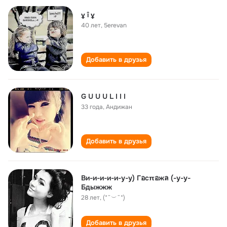
ұ î ұ
40 лет
,
5erevan
Добавить в друзья
G U U U L I I I
33 года
,
Андижан
Добавить в друзья
Ви-и-и-и-и-у-у) Гอсπอжล (-у-у-
Бдыжжж
28 лет
,
(*¯︶¯*)
Добавить в друзья