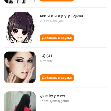
๑Ви-и-и-и-и у-у-у-Бдыж๑
29 лет
,
New york
Добавить в друзья
I U) (U I
Анталия
Добавить в друзья
ღu m iღ у м иღ
37 лет
,
lybimiy gorod