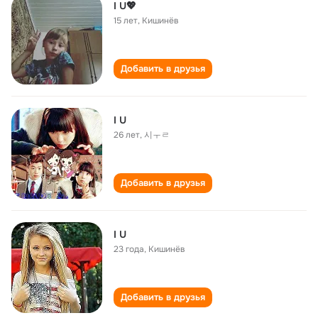
I U💖
15 лет
,
Кишинёв
Добавить в друзья
I U
26 лет
,
시ㅜㄹ
Добавить в друзья
I U
23 года
,
Кишинёв
Добавить в друзья