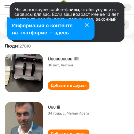
Войти
Мы используем cookie-файлы, чтобы улучшить
сервисы для вас. Если ваш возраст менее 13 лет,
настроить cookie-файлы должен ваш законный
uuu iii
Поиск
представитель.
Больше информации
Информация о контенте
по
людям
Разрешить все
Настроить
на платформе — здесь
Люди
127010
Ùuuuuuuuuu Iiiiii
36 лет
,
Ангрен
Добавить в друзья
Uuu Iii
34 года
,
с. Малая Ирага
Добавить в друзья