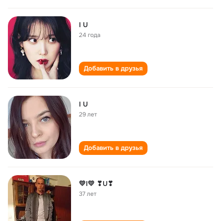
I U
24 года
Добавить в друзья
I U
29 лет
Добавить в друзья
💛I💛 ❣U❣
37 лет