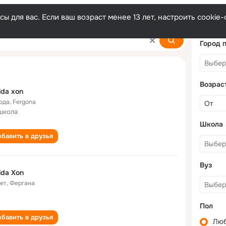
ы для вас. Если ваш возраст менее 13 лет, настроить cooki
Город 
Возрас
da xon
года
,
Fergona
школа
Школа
бавить в друзья
Вуз
da Xon
лет
,
Фергана
Пол
бавить в друзья
Лю