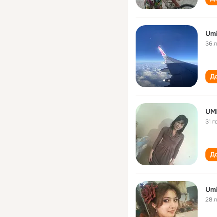
Umi
36 
До
UM
31 г
До
Umi
28 