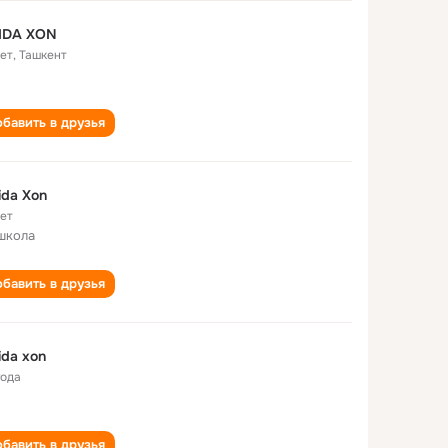
IDA XON
лет
,
Ташкент
бавить в друзья
da Xon
лет
школа
бавить в друзья
da xon
года
бавить в друзья