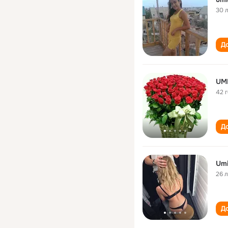
30 
До
UM
42 
До
Umi
26 
До