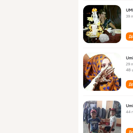
UM
39 
До
Umi
29 
48 
До
Umi
44 
До