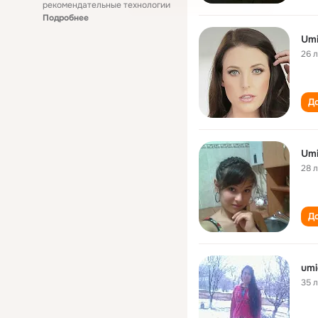
рекомендательные технологии
Подробнее
Umi
26 
До
Umi
28 
До
umi
35 