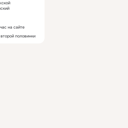
жской
ский
час на сайте
 второй половинки