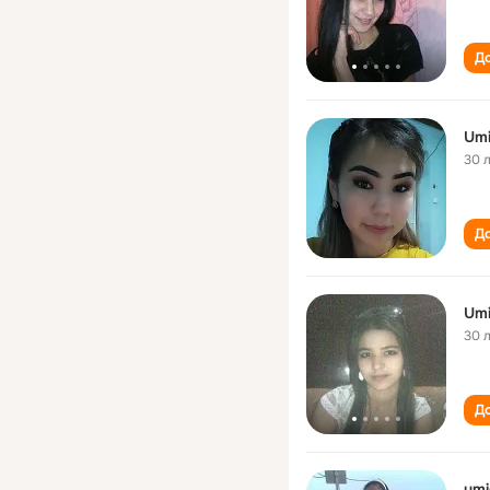
До
Umi
30 
До
Umi
30 
До
umi