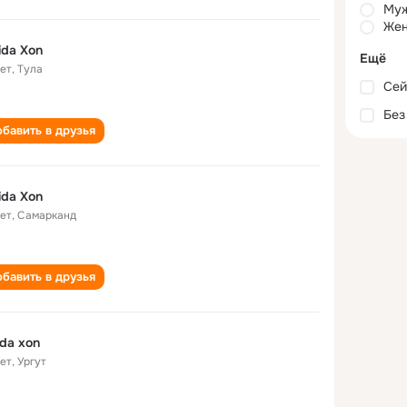
Му
Жен
da Xon
Ещё
лет
,
Тула
Сей
Без
бавить в друзья
da Xon
лет
,
Самарканд
бавить в друзья
da xon
лет
,
Ургут