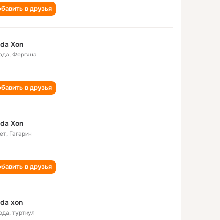
бавить в друзья
da Xon
года
,
Фергана
бавить в друзья
da Xon
лет
,
Гагарин
бавить в друзья
da xon
года
,
турткул