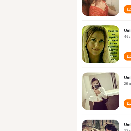
До
Umi
46 
До
Umi
29 
До
Umi
32 