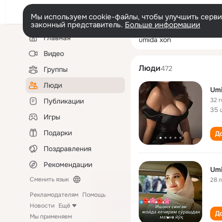
Мы используем cookie-файлы, чтобы улучшить сервис
законный представитель.
Больше информации
Левая
Поиск
Главная
umida xon
колонка
по
людям
Видео
Люди
472
Группы
Люди
Umi
32 
Публикации
35 
Игры
Подарки
До
Поздравления
Рекомендации
Umi
Сменить язык
28 
Рекламодателям
Помощь
Новости
Ещё
До
Мы применяем