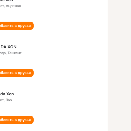
лет
,
Андижан
бавить в друзья
IDA XON
года
,
Ташкент
бавить в друзья
da Xon
лет
,
Лаэ
бавить в друзья