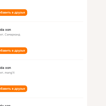
бавить в друзья
da xon
лет
,
Самарканд
бавить в друзья
da xon
лет
,
mang'it
бавить в друзья
da xon