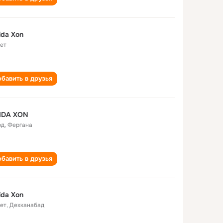
da Xon
лет
бавить в друзья
IDA XON
од
,
Фергана
бавить в друзья
da Xon
лет
,
Дехканабад