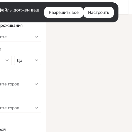
Войти
e-файлы должен ваш
Разрешить все
Настроить
Правая
колонка
проживания
т
бой