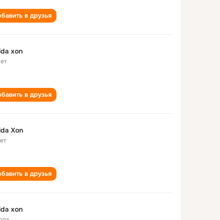
бавить в друзья
da xon
лет
бавить в друзья
da Xon
лет
бавить в друзья
da xon
года