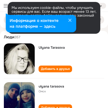
Войти
Мы используем cookie-файлы, чтобы улучшить
сервисы для вас. Если ваш возраст менее 13 лет,
настроить cookie-файлы должен ваш законный
ulyana tarasova
Поиск
представитель.
Больше информации
Информация о контенте
по
людям
Разрешить все
Настроить
на платформе — здесь
Люди
357
Ulyana Tarasova
Добавить в друзья
ulyana tarasova
Омск
Добавить в друзья