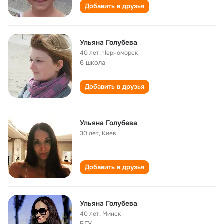
Добавить в друзья
Ульяна Голубева
40 лет
,
Черноморск
6 школа
Добавить в друзья
Ульяна Голубева
30 лет
,
Киев
Добавить в друзья
Ульяна Голубева
40 лет
,
Минск
БГУ