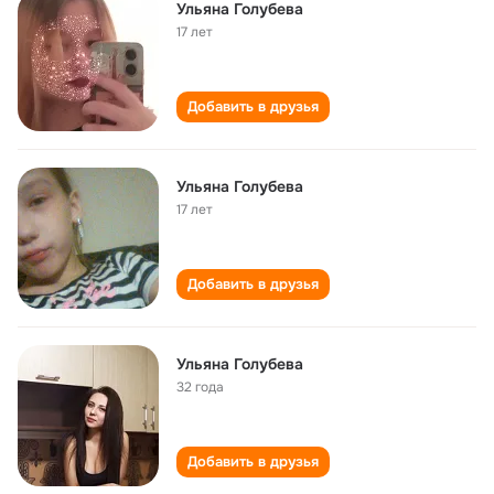
Ульяна Голубева
17 лет
Добавить в друзья
Ульяна Голубева
17 лет
Добавить в друзья
Ульяна Голубева
32 года
Добавить в друзья