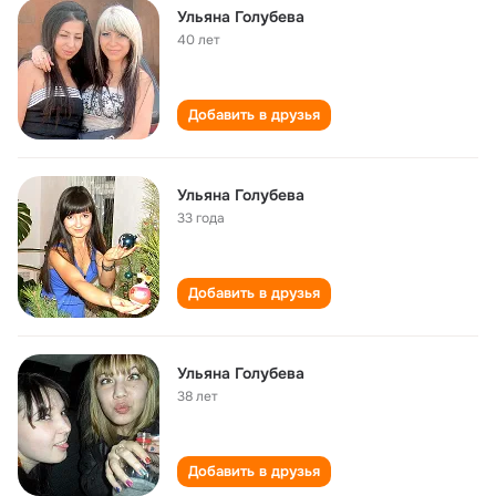
Ульяна Голубева
40 лет
Добавить в друзья
Ульяна Голубева
33 года
Добавить в друзья
Ульяна Голубева
38 лет
Добавить в друзья