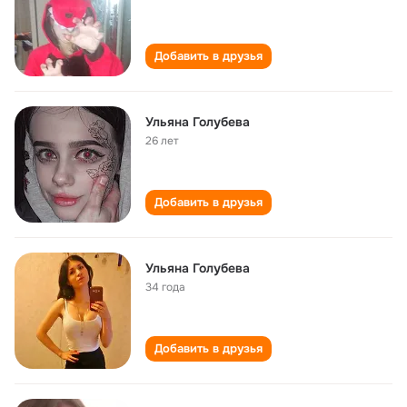
Добавить в друзья
Ульяна Голубева
26 лет
Добавить в друзья
Ульяна Голубева
34 года
Добавить в друзья