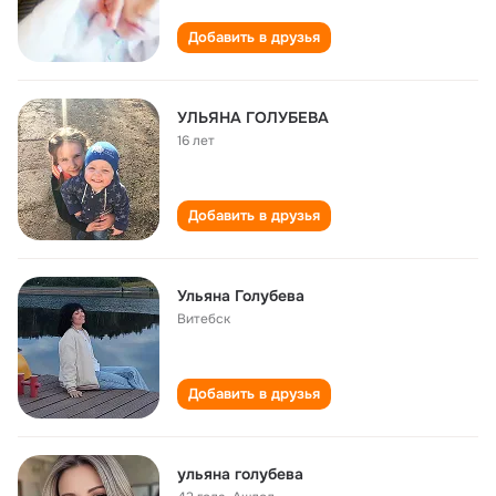
Добавить в друзья
УЛЬЯНА ГОЛУБЕВА
16 лет
Добавить в друзья
Ульяна Голубева
Витебск
Добавить в друзья
ульяна голубевa