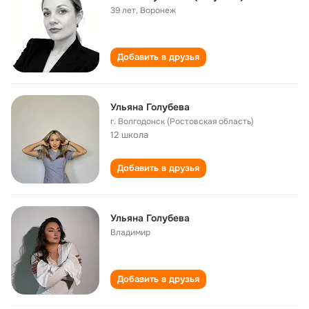
39 лет
,
Воронеж
Добавить в друзья
Ульяна Голубева
г. Волгодонск (Ростовская область)
12 школа
Добавить в друзья
Ульяна Голубева
Владимир
Добавить в друзья