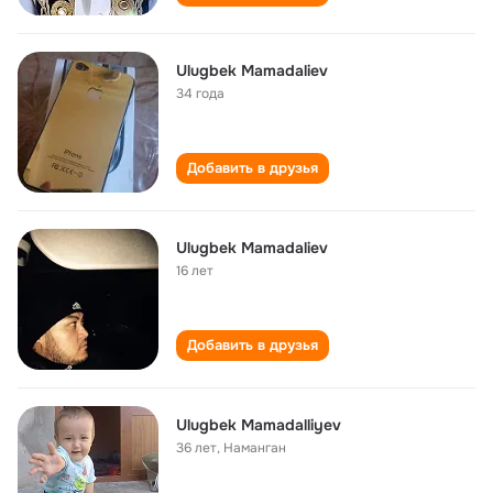
Ulugbek Mamadaliev
34 года
Добавить в друзья
Ulugbek Mamadaliev
16 лет
Добавить в друзья
Ulugbek Mamadalliyev
36 лет
,
Наманган