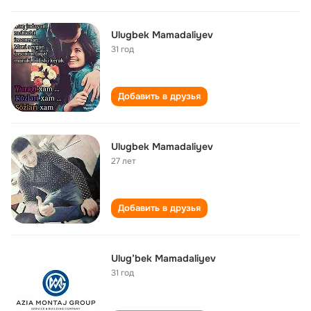
Ulugbek Mamadaliyev
31 год
Добавить в друзья
Ulugbek Mamadaliyev
27 лет
Добавить в друзья
Ulug’bek Mamadaliyev
31 год