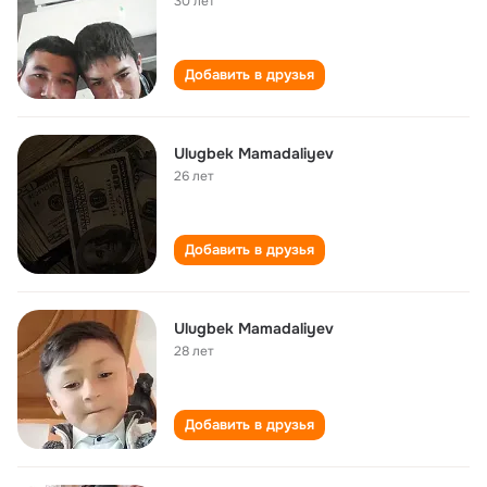
30 лет
Добавить в друзья
Ulugbek Mamadaliyev
26 лет
Добавить в друзья
Ulugbek Mamadaliyev
28 лет
Добавить в друзья