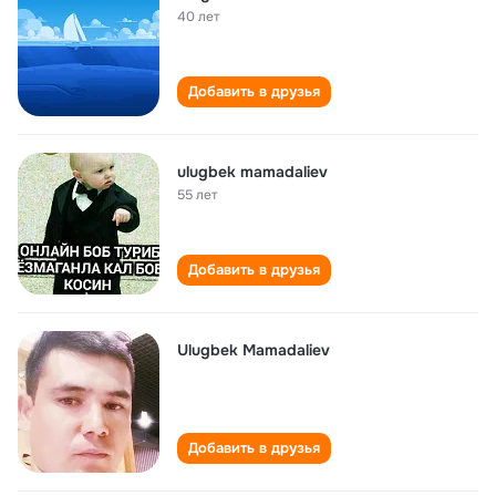
40 лет
Добавить в друзья
ulugbek mamadaliev
55 лет
Добавить в друзья
Ulugbek Mamadaliev
Добавить в друзья