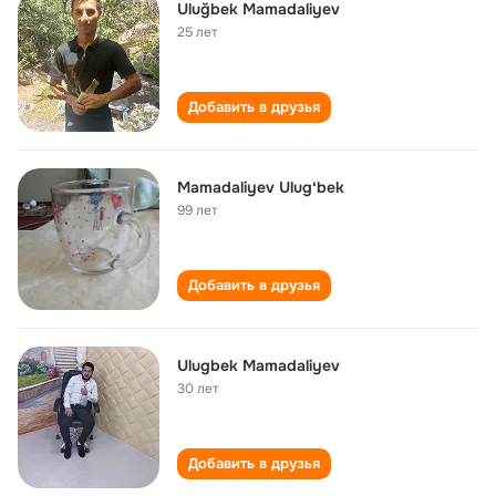
Uluğbek Mamadaliyev
25 лет
Добавить в друзья
Mamadaliyev Ulugʻbek
99 лет
Добавить в друзья
Ulugbek Mamadaliyev
30 лет
Добавить в друзья