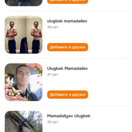
ulugbek mamadaliev
46 лет
Добавить в друзья
Ulugbek Mamadaliev
47 лет
Добавить в друзья
Mamadaliyev Ulugbek
35 лет