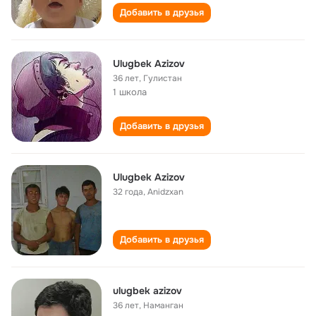
Добавить в друзья
Ulugbek Azizov
36 лет
,
Гулистан
1 школа
Добавить в друзья
Ulugbek Azizov
32 года
,
Anidzxan
Добавить в друзья
ulugbek azizov
36 лет
,
Наманган