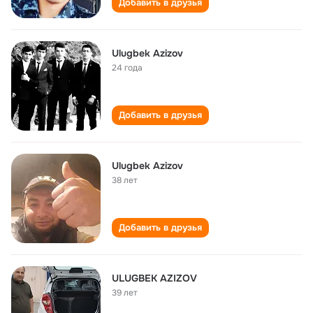
Добавить в друзья
Ulugbek Azizov
24 года
Добавить в друзья
Ulugbek Azizov
38 лет
Добавить в друзья
ULUGBEK AZIZOV
39 лет