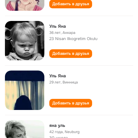
Добавить в друзья
Уль Яна
36 лет
,
Анкара
23 Nisan Ilkogretim Okulu
Добавить в друзья
Уль Яна
29 лет
,
Винница
Добавить в друзья
яна уль
42 года
,
Neuburg
30 школа