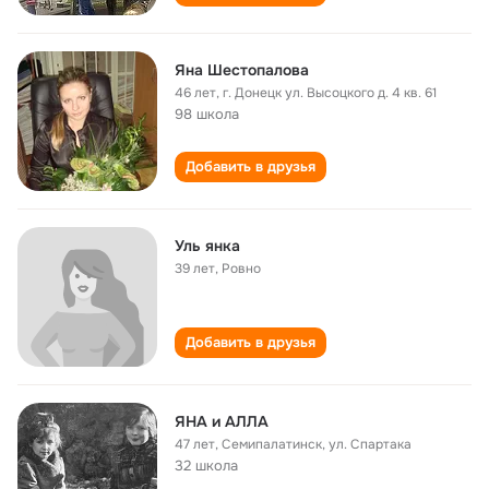
Яна Шестопалова
46 лет
,
г. Донецк ул. Высоцкого д. 4 кв. 61
98 школа
Добавить в друзья
Уль янка
39 лет
,
Ровно
Добавить в друзья
ЯНА и АЛЛА
47 лет
,
Семипалатинск, ул. Спартака
32 школа