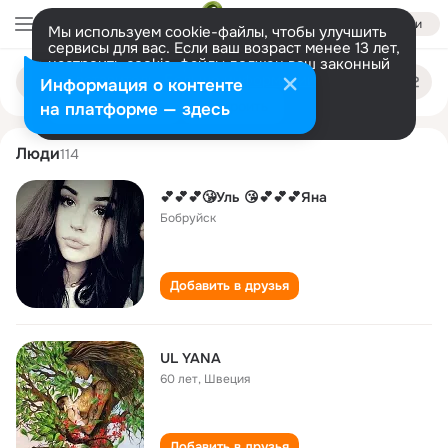
Войти
Мы используем cookie-файлы, чтобы улучшить
сервисы для вас. Если ваш возраст менее 13 лет,
настроить cookie-файлы должен ваш законный
ul yana
Поиск
представитель.
Больше информации
Информация о контенте
по
людям
Разрешить все
Настроить
на платформе — здесь
Люди
114
💕💕💕😘Уль 😘💕💕💕Яна
Бобруйск
Добавить в друзья
UL YANA
60 лет
,
Швеция
Добавить в друзья