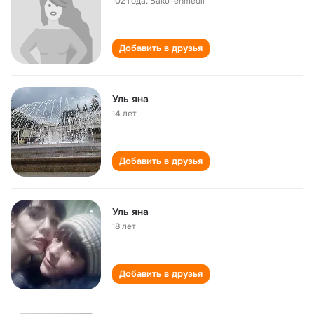
102 года
,
Baku-ehmedli
Добавить в друзья
Уль яна
14 лет
Добавить в друзья
Уль яна
18 лет
Добавить в друзья