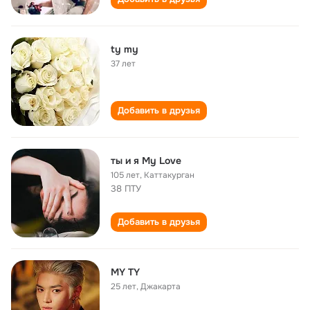
ty my
37 лет
Добавить в друзья
ты и я My Love
105 лет
,
Каттакурган
38 ПТУ
Добавить в друзья
MY TY
25 лет
,
Джакарта