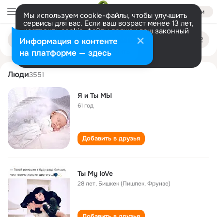
Войти
Мы используем cookie-файлы, чтобы улучшить
сервисы для вас. Если ваш возраст менее 13 лет,
настроить cookie-файлы должен ваш законный
ty my
Поиск
представитель.
Больше информации
Информация о контенте
по
людям
Разрешить все
Настроить
на платформе — здесь
Люди
3551
Я и Ты МЫ
61 год
Добавить в друзья
Ты My loVe
28 лет
,
Бишкек (Пишпек, Фрунзе)
Добавить в друзья