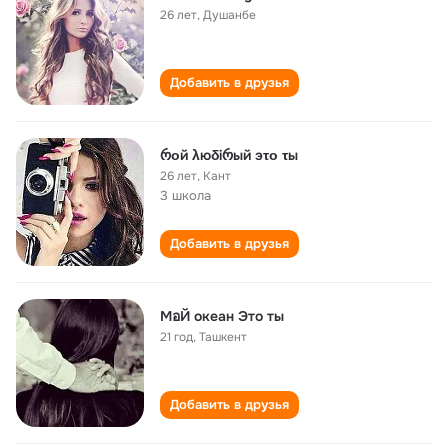
26 лет
,
Душанбе
Добавить в друзья
რοй λюδiრый эτο τы
26 лет
,
Кант
3 школа
Добавить в друзья
МอЙ океан Это ты
21 год
,
Ташкент
Добавить в друзья