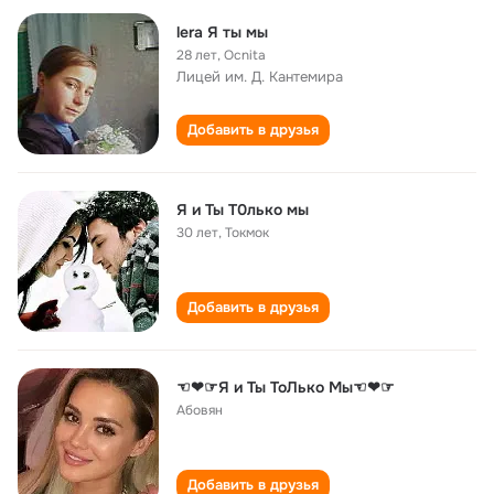
lera Я ты мы
28 лет
,
Ocnita
Лицей им. Д. Кантемира
Добавить в друзья
Я и Ты Т0лько мы
30 лет
,
Токмок
Добавить в друзья
☜❤☞Я и Ты ТоЛько Мы☜❤☞
Абовян
Добавить в друзья